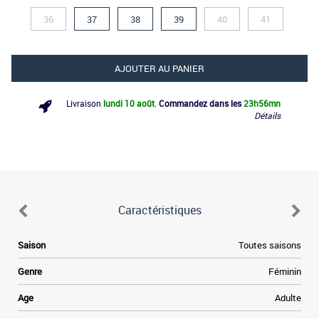
36
37
38
39
40
41
AJOUTER AU PANIER
Livraison
lundi 10 août
.
Commandez dans les
23h
56mn
Détails
Caractéristiques
e
Saison
Toutes saisons
,
e
Genre
Féminin
i
e
Age
Adulte
s