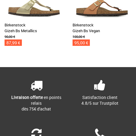
Birkenstock
Birkenstock
Gizeh Bs Metallics
Gizeh Bs Vegan
90,00 €
100,00 €
87,99 €
95,00 €
Livraison offerte
en points
Satisfaction client
relais
4.8/5 sur Trustpilot
dès 75€ d'achat