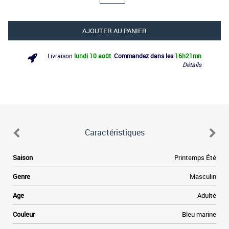
AJOUTER AU PANIER
Livraison
lundi 10 août
.
Commandez dans les
16h
21mn
Détails
Caractéristiques
Saison
Printemps Été
Genre
Masculin
Age
Adulte
p
Couleur
Bleu marine