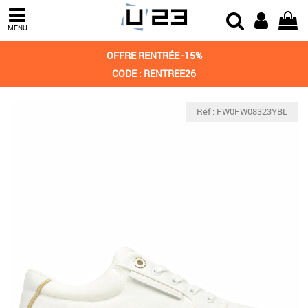
MENU
OFFRE RENTRÉE -15%
CODE : RENTREE26
Réf : FW0FW08323YBL