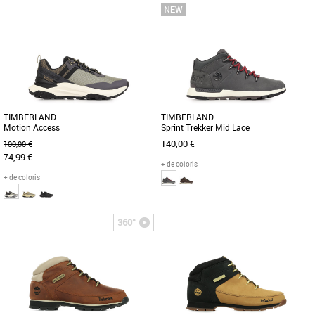
41
42
43
44
45
41
42
43
44
45
46
Découvrez la Timberland Hudson Road
Découvrez les Timberland Parker Street
Mid Lace Chukka, une boot alliant style
Mid Lace Up, des baskets montantes
et confort pour les saisons [...]
alliant robustesse et élégance [...]
TIMBERLAND
TIMBERLAND
Motion Access
Sprint Trekker Mid Lace
140,00 €
100,00 €
74,99 €
+ de coloris
+ de coloris
41
42
43
44
45
46
41
42
43
44
46
360°
Découvrez les Timberland Motion
La Timberland Sprint Trekker Mid Lace
Access, des baskets alliant style
est une basket montante masculine
moderne et confort optimal pour la [...]
alliant style et confort pour [...]