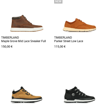
41
41.5
43
44
45
40
41
41.5
42
43.5
44
45
46
47.5
Découvrez les Timberland Premium 6 In
À la fois sportives et élégantes, ces
Lace Waterproof, des boots élégantes
chukkas en cuir pour homme allient
et robustes conçues pour [...]
style et confort. Elles [...]
TIMBERLAND
TIMBERLAND
Maple Grove Mid Lace Sneaker Full
Parker Street Low Lace
Grain
150,00 €
115,00 €
40
41
42
43
44
45
46
47.5
40
41
41.5
42
43
43.5
44
45
46
47.5
À la fois sportives et élégantes, ces
chukkas en cuir pour homme allient
Les Timberland Parker Street Low Lace
style et confort. Elles [...]
marron sont des baskets masculines
conçues pour allier confort [...]