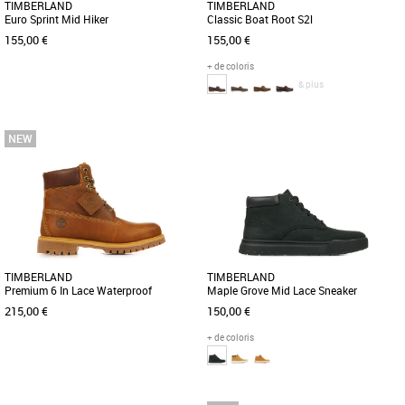
TIMBERLAND
TIMBERLAND
Euro Sprint Mid Hiker
Classic Boat Root S2l
155,00 €
155,00 €
+ de coloris
& plus
40
41
41.5
42
43
43.5
44
44.5
40
41
42
43
43.5
44
44.5
45
45
45.5
46
47.5
Prenez le large avec le modèle Classic
s2l boat root signé Timberland ! Ces
L''Euro Sprint' est un modèle sportswear
chaussures « bateau » [...]
incontournable de la marque
Timberland. Ces bottines noires, [...]
TIMBERLAND
TIMBERLAND
Premium 6 In Lace Waterproof
Maple Grove Mid Lace Sneaker
215,00 €
150,00 €
+ de coloris