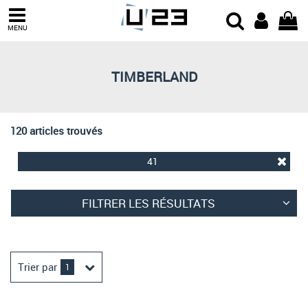
Trier par
MENU
Derniers arrivages
Prix croissant
TIMBERLAND
Prix décroissant
Meilleures remises
120 articles trouvés
41
FILTRER LES RÉSULTATS
Trier par
1