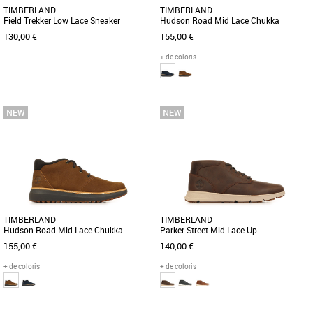
TIMBERLAND
TIMBERLAND
Field Trekker Low Lace Sneaker
Hudson Road Mid Lace Chukka
130,00 €
155,00 €
+ de coloris
41
41.5
42
43
43.5
41
43
44
45
Affrontez la nature avec style grâce aux
Découvrez la Timberland Hudson Road
baskets Field Trekker pour homme.
Mid Lace Chukka, une boot
Elles sont confectionnées [...]
incontournable pour les hommes à la
recherche [...]
TIMBERLAND
TIMBERLAND
Hudson Road Mid Lace Chukka
Parker Street Mid Lace Up
155,00 €
140,00 €
+ de coloris
+ de coloris