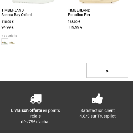
TIMBERLAND
TIMBERLAND
Seneca Bay Oxford
Portofino Pier
110,00 €
165,00 €
94,99 €
119,99 €
+ de coloris
41
43
44
41
42
43
44
45
Page
1
/ 3
Cette basket junior est dotée d'une
Découvrez le Timberland Portofino Pier,
assise plantaire OrthoLite® confortable
une chaussure bateau élégante et
et légère. Notre assise [...]
confortable conçue pour [...]
>
Livraison offerte
en points
Satisfaction client
relais
4.8/5 sur Trustpilot
dès 75€ d'achat