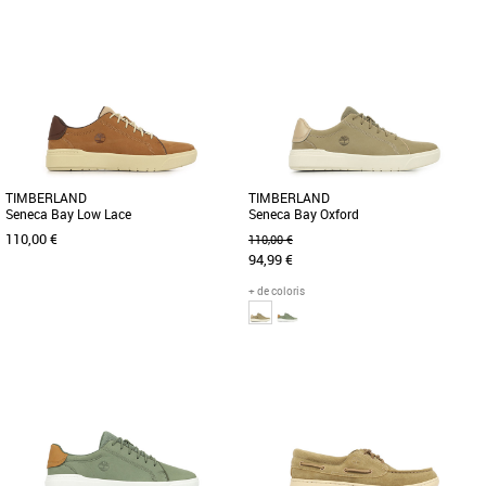
40
41.5
41
42
Cette sandale pour homme est
Cette chaussure bateau classique pour
confectionnée en tissu ReBOTL™ éco-
homme est conçue avec un style
responsable contenant au moins 50 [...]
intemporel : un modèle incontournable
[...]
TIMBERLAND
TIMBERLAND
Seneca Bay Low Lace
Seneca Bay Oxford
110,00 €
110,00 €
94,99 €
+ de coloris
41
42
43
44
40
41.5
42
43
44
Découvrez les Timberland Seneca Bay
La basket basse Seneca Bay pour
Low Lace, des baskets alliant élégance
homme allie style décontracté et enjoué
et confort pour la saison [...]
au look et au confort d'une [...]