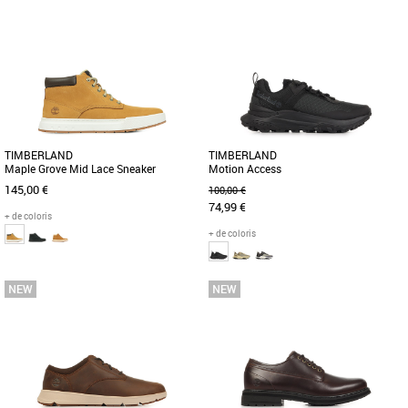
40
41
41.5
43
43.5
44
44.5
45
41
42
43
44
45
45.5
47.5
Découvrez les Timberland Euro Hiker,
des boots masculines alliant
Confortables grâce à des matériaux de
robustesse et élégance pour un style [...]
qualité, les hikers mi-hautes en matières
mélangées sont [...]
TIMBERLAND
TIMBERLAND
Maple Grove Mid Lace Sneaker
Motion Access
145,00 €
100,00 €
74,99 €
+ de coloris
+ de coloris
41
41.5
42
43
43.5
44
45
46
47.5
40
41
42
43
43.5
44
45
46
À la fois sportives et élégantes, ces
Découvrez la Timberland Motion
chukkas en cuir sont faites pour être
Access, une basket noire au style
confortables à l'intérieur [...]
moderne conçue pour le printemps et
[...]