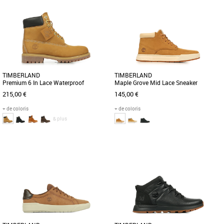
TIMBERLAND
TIMBERLAND
Premium 6 In Lace Waterproof
Maple Grove Mid Lace Sneaker
215,00 €
145,00 €
+ de coloris
+ de coloris
& plus
40
41
41.5
42
43
43.5
44
44.5
41
41.5
42
43
43.5
44
45
46
47.5
45
45.5
46
47.5
49
La basket Maple Grove pour homme
allie style streetwear et design pointu.
La 6-inch Boot imperméable à lacets
Dotée d’une tige en cuir [...]
Timberland Premium a conservé
l'attitude et l'énergie du modèle [...]