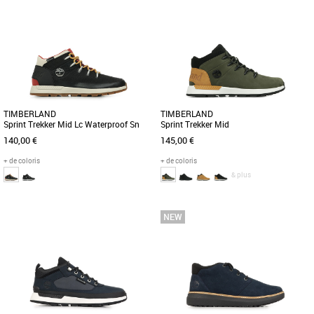
41
41.5
42
43
43.5
44
45
46
40
41
41.5
42
43
43.5
44
45
46
47.5
Offrez-vous un confort optimal avec les
baskets basses à lacets Parker Street.
Conçue pour allier confort et résistance,
Ces baskets sont fabriquées [...]
cette bottine de randonnée pour
homme affiche un style rafraîchissant.
[...]
TIMBERLAND
TIMBERLAND
Sprint Trekker Mid Lc Waterproof Sn
Sprint Trekker Mid
140,00 €
145,00 €
+ de coloris
+ de coloris
& plus
41
41.5
42
43.5
45
47.5
40
41
41.5
42
43
43.5
44
44.5
45
46
47.5
La polyvalence, le confort et la
technologie imperméable garderont vos
Confectionnée en nubuck haut de
pieds au sec et vous donneront [...]
gamme, cette chukka pour homme est
inspirée des bottines de randonnée [...]