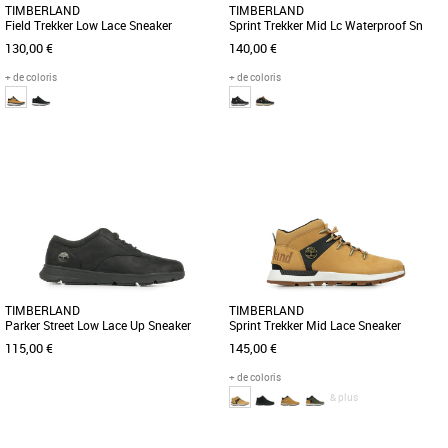
TIMBERLAND
TIMBERLAND
Field Trekker Low Lace Sneaker
Sprint Trekker Mid Lc Waterproof Sn
130,00 €
140,00 €
+ de coloris
+ de coloris
40
41
41.5
42
43
43.5
44
44.5
40
41
41.5
42
43
43.5
44
44.5
45
46
47.5
45
46
47.5
Profitez d'un confort optimal tout au
La polyvalence, le confort et notre
long de la journée, du premier au
technologie imperméable exclusive
dernier pas, grâce à cette [...]
garderont vos pieds au sec et [...]
TIMBERLAND
TIMBERLAND
Parker Street Low Lace Up Sneaker
Sprint Trekker Mid Lace Sneaker
Nubuck
115,00 €
145,00 €
+ de coloris
& plus