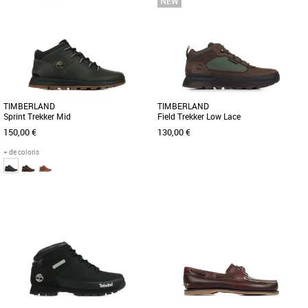
Profitez d'un confort optimal tout au
Evadez-vous avec les chaussures «
long de la journée, du premier au
bateau » signées Timberland ! Le
dernier pas, grâce à cette [...]
modèle Traditional handsewn [...]
TIMBERLAND
TIMBERLAND
Sprint Trekker Mid
Field Trekker Low Lace
150,00 €
130,00 €
+ de coloris
40
41
41.5
42
43
43.5
44
44.5
40
41
42
43
44
45
46
45
46
Découvrez les Timberland Field Trekker
Low Lace, des baskets alliant
Cette chukka pour homme a été conçue
robustesse et style pour les hommes [...]
pour être confortable et durable, avec
un design plein de style [...]