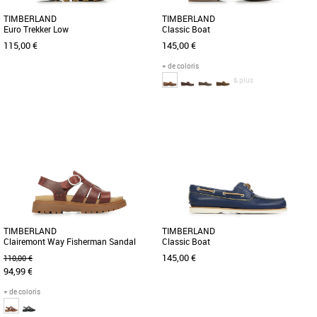
TIMBERLAND
TIMBERLAND
Euro Trekker Low
Classic Boat
115,00 €
145,00 €
+ de coloris
& plus
41
41.5
42
40
41
43
43.5
Durabilité fonctionnelle dans une
Ces chaussures bateau classique sont
chaussure de randonnée basse
parfaites sur le pont ou sur la terre
tendance. Cette chaussure de
ferme. Ce modèle nautique [...]
randonnée [...]
TIMBERLAND
TIMBERLAND
Clairemont Way Fisherman Sandal
Classic Boat
145,00 €
110,00 €
94,99 €
+ de coloris