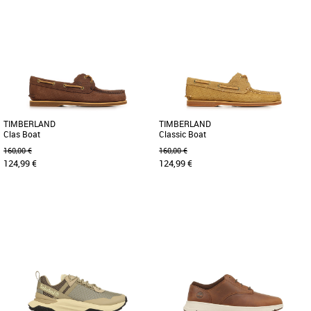
41
41
43
44
45
Relevez tous les défis avec les sandales
Découvrez les Timberland Classic Boat,
Clairemont Way Fisherman, un modèle
des chaussures bateau alliant élégance
pratique et paré pour [...]
et confort pour les [...]
TIMBERLAND
TIMBERLAND
Clas Boat
Classic Boat
160,00 €
160,00 €
124,99 €
124,99 €
41
43
44
45
46
41
42
43
44
45
Découvrez les Timberland Clas Boat,
Découvrez les Timberland Classic Boat,
des chaussures bateaux alliant
des chaussures bateaux alliant
élégance et confort pour la saison [...]
élégance et confort pour la [...]