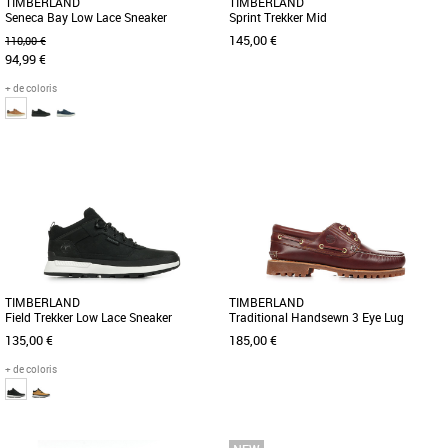
TIMBERLAND
TIMBERLAND
Seneca Bay Low Lace Sneaker
Sprint Trekker Mid
145,00 €
110,00 €
94,99 €
+ de coloris
40
41
41.5
43
44.5
47.5
40
41
41.5
42
43
43.5
44
44.5
45
45.5
46
47.5
Ces baskets pour homme en cuir offrent
le style d'une chaussure Oxford et
Cette bottine de randonnée pour
l'assise plantaire souple et [...]
homme est confectionnée dans des
matières éco-responsables, notamment
[...]
TIMBERLAND
TIMBERLAND
Field Trekker Low Lace Sneaker
Traditional Handsewn 3 Eye Lug
Burgundy
135,00 €
185,00 €
+ de coloris
40
41
41.5
42
43
43.5
44
45
46
41
43
44
45