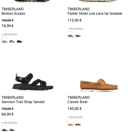
TIMBERLAND
TIMBERLAND
Motion Access
Parker Street Low Lace Up Sneaker
Full Grain
115,00 €
100,00 €
74,99 €
+ de coloris
+ de coloris
41
42
43
44
45
40
41
42
44
45
Découvrez les Timberland Motion
Découvrez les Timberland Parker Street
Access, des baskets masculines alliant
Low Lace Up Sneakers, la fusion
confort, style et fonctionnalité [...]
parfaite entre confort et style [...]
TIMBERLAND
TIMBERLAND
Garrison Trail Strap Sandal
Classic Boat
145,00 €
100,00 €
84,99 €
+ de coloris
+ de coloris