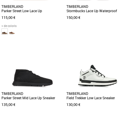
TIMBERLAND
TIMBERLAND
Parker Street Low Lace Up
Stormbucks Lace Up Waterproof
115,00 €
150,00 €
+ de coloris
41
42
43
44
45
41
42
43
44
45
Découvrez les Timberland Parker Street
Découvrez les Timberland Stormbucks
Low Lace Up, des baskets masculines
Lace Up Waterproof, des chaussures de
alliant élégance et confort [...]
ville casual conçues pour [...]
TIMBERLAND
TIMBERLAND
Parker Street Mid Lace Up Sneaker
Field Trekker Low Lace Sneaker
135,00 €
130,00 €