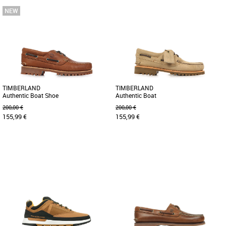
41
43
46
41
41.5
42
43
43.5
44
46
47.5
Avec son style simple et épuré, la
Arpentez les sentiers sinueux ou les
basket mi-haute à lacets Parker Street
rues animées avec style en toute
est parfaite au quotidien. [...]
saison. L'extérieur présente [...]
TIMBERLAND
TIMBERLAND
Authentic Boat Shoe
Authentic Boat
200,00 €
200,00 €
155,99 €
155,99 €
41
43
44
46
41
42
43
44
45
Le Timberland Authentic Boat Shoe
Découvrez les Timberland Authentic
allie élégance classique et confort
Boat, des chaussures pour homme
optimal pour les hommes adultes [...]
alliant élégance et fonctionnalité. [...]