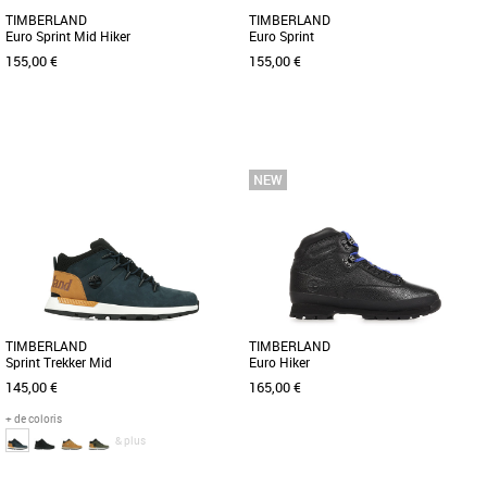
TIMBERLAND
TIMBERLAND
Euro Sprint Mid Hiker
Euro Sprint
155,00 €
155,00 €
40
41
41.5
42
43
43.5
44
44.5
40
41
42
43
43.5
44
45
46
45
45.5
46
47.5
L''Euro Sprint' est un modèle sportswear
incontournable de la marque
Cette bottine Hiker pour homme fait
Timberland. Ces bottines coloris [...]
son grand retour avec de nouveaux
coloris. En nubuck haut de gamme, [...]
TIMBERLAND
TIMBERLAND
Sprint Trekker Mid
Euro Hiker
145,00 €
165,00 €
+ de coloris
& plus