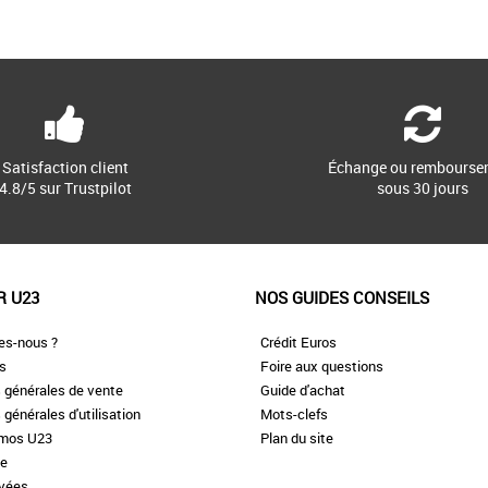
36
36
37
, cette bottine de
Nos chaussures de randonnée Euro Sprint
Retrouvez 
obuste et durable
sont réalisées en cuir Better Leather haut de
incontourna
gamme issu d'une [...]
Idéales au quo
Satisfaction client
Échange ou rembourse
4.8/5 sur Trustpilot
sous 30 jours
R U23
NOS GUIDES CONSEILS
es-nous ?
Crédit Euros
es
Foire aux questions
 générales de vente
Guide d'achat
 générales d'utilisation
Mots-clefs
omos U23
Plan du site
te
ivées