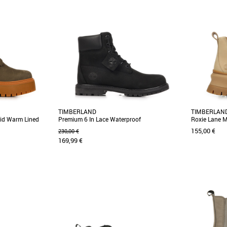
36
37
38
39
36
37
 Premium Waterproof
Découvrez les bottines '6in Premium Boot - W
Découvrez le
d ! Retrouvez ces
Wheat Waterbuck' de chez Timberland !
une chaussur
Retrouvez ces chaussures [...]
pour les [...]
TIMBERLAND
TIMBERLAN
Mid Warm Lined
Premium 6 In Lace Waterproof
Roxie Lane M
155,00 €
230,00 €
169,99 €
36
37
38
39
36
37
39
4
et pour femme leur
Découvrez la 6-inch Boot imperméable
Un modèle 
ension grâce à leur
Timberland Premium pour femme,
conjuguer co
confectionnée en cuir Premium [...]
Chelsea Roxie 