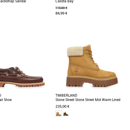
Backstrap Sandal
Calista Bay
110,00 €
84,99 €
36
38
sitée d'un modèle classique, cette
Découvrez les sandales Timberland Calista
 offre confort et polyvalence tout
Bay, un modèle alliant élégance et confort pour
la saison [...]
D
TIMBERLAND
at Shoe
Stone Street Stone Street Mid Warm Lined
Waterproof Boot
235,00 €