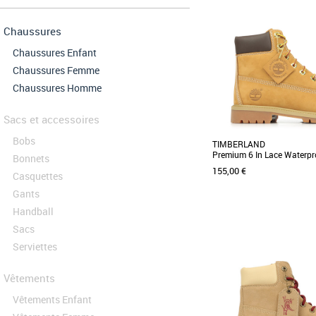
Chaussures
Chaussures Enfant
Chaussures Femme
Chaussures Homme
Sacs et accessoires
Bobs
TIMBERLAND
Premium 6 In Lace Waterpr
Bonnets
155,00 €
Casquettes
Gants
Handball
Sacs
35.5
36
37.5
38
39
Serviettes
Ces bottines pour junior i
de la voûte plantaire 
PrimaLoft® de [...]
Vêtements
Vêtements Enfant