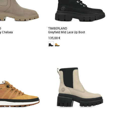
D
TIMBERLAND
ey Chelsea
Greyfield Mid Lace Up Boot
135,00 €
36
37
38
39
Chelsea pour femme est composée
Les bottines légères Greyfield pour femme sont
x de qualité dont une semelle
fabriquées en tissu ReBOTL™ contenant au
...]
moins 50 [...]