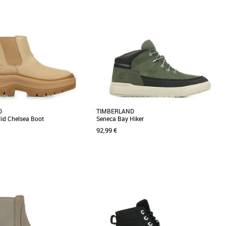
36
37
38
39
 Timberland Authentic Boat Shoe,
Inspirées des boots imperméables
e élégante et confortable conçue
emblématiques, les Boots Stone Street pour
femme leur confèrent [...]
D
TIMBERLAND
id Chelsea Boot
Seneca Bay Hiker
92,99 €
0
36
37
38
39
40
facile à enfiler, conçu pour
Ces hikers Seneca Bay sont dotées d'une
nfort et polyvalence. La bottine
fermeture zippée pratique sur le côté pour
[...]
permettre aux [...]