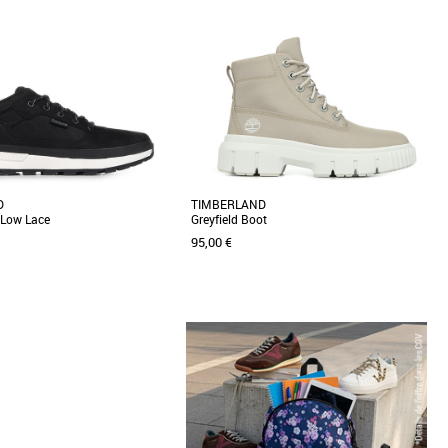
Prix croissant
Prix décroissant
Meilleures remises
D
TIMBERLAND
r Low Lace
Greyfield Boot
95,00 €
9
40
36
37
39
a Timberland Field Trekker Low
Les bottines légères Greyfield pour femme sont
ket alliant style et fonctionnalité
fabriquées en tissu ReBOTL™ contenant au
moins 50 [...]