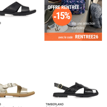
D
9
es sandales Timberland Calista
it alliage d’élégance et de confort
D
TIMBERLAND