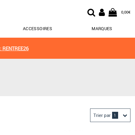
0,00€
ACCESSOIRES
MARQUES
: RENTREE26
Trier par
1
Derniers arrivages