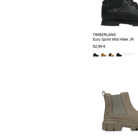
TIMBERLAND
Euro Sprint Mid Hiker JR
92,99 €
& plus
36
37
38
39
Confiez votre jeune aventu
de ces robustes bottines 
les avons [...]