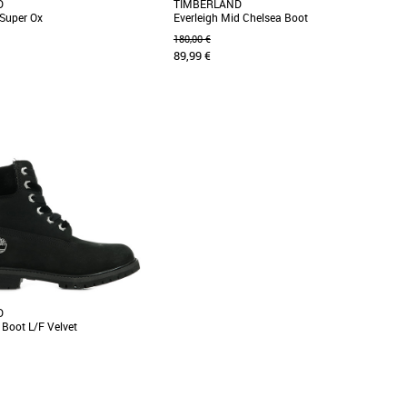
D
TIMBERLAND
 Super Ox
Everleigh Mid Chelsea Boot
180,00 €
89,99 €
36
res richelieu pour enfants sont
Ces bottines pour femme privilégient le confort
es en plastique recyclé détourné
grâce à leur assise plantaire en mousse à
[...]
mémoire [...]
D
Boot L/F Velvet