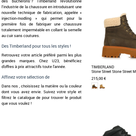
36
37
38
39
des bucherons"? Timberland révolutionne
l’industrie de la chaussure en introduisant une
Découvrez les bottines '6"
nouvelle technique de fabrication, appelée «
Boot' de chez Timberlan
chaussures [...]
injection-modling » qui permet pour la
première fois de fabriquer une chaussure
totalement imperméable en collant la semelle
au cuir sans coutures.
Des Timberland pour tous les styles !
Retrouvez votre article préféré parmi les plus
grandes marques. Chez U23, bénéficiez
d'offres à prix attractifs toute l'année.
TIMBERLAND
Stone Street Stone Street 
Waterproof Boot
Affinez votre sélection de
215,00 €
Dans nos , choisissez la matière ou la couleur
dont vous avez envie. Suivez votre style et
filtrez le catalogue de pour trouver le produit
que vous voulez !
36
37
39
40
Les bottines Stone Stre
confèrent une nouvelle dim
doublure en [...]