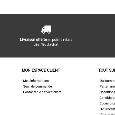
36
37
Conçue pour le plein air
randonnée pour enfant r
présente une semelle [...]
Livraison offerte
en points relais
dès 75€ d'achat
MON ESPACE CLIENT
TOUT SU
Mes informations
Qui somm
Suivi de commande
Partenair
Contacter le service client
Conditions
Conditions
Codes pr
U23 recru
Ventes pr