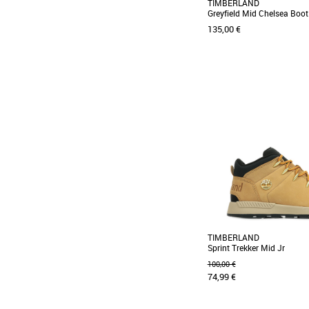
TIMBERLAND
Greyfield Mid Chelsea Boot
135,00 €
36
37
40
Optez pour le caractère ro
de ces bottes. Elles poss
doubles [...]
TIMBERLAND
Sprint Trekker Mid Jr
100,00 €
74,99 €