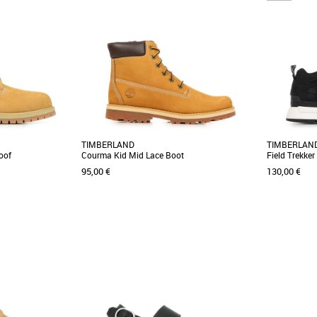
TIMBERLAND
TIMBERLAN
oof
Courma Kid Mid Lace Boot
Field Trekke
95,00 €
130,00 €
36
37
38
39
40
36
37
38
3
ntègrent un soutien
Du style et de la performance : c’est ce que
Découvrez l
et une isolation
votre enfant demande. Offrez-les lui !
Lace, une bas
Confortables [...]
idéale [...]