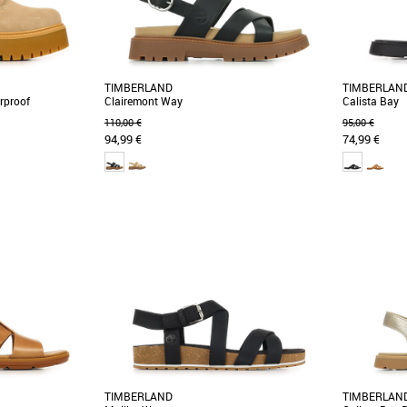
TIMBERLAND
TIMBERLAN
rproof
Clairemont Way
Calista Bay
110,00 €
95,00 €
94,99 €
74,99 €
36
37
38
36
37
38
3
 Stone Street 6 In
Cette sandale Clairemont Way pour femme
Découvrez l
s féminines alliant
vous offre un confort optimal les jours où vous
Bay, un parfa
marchez beaucoup. [...]
pour [...]
TIMBERLAND
TIMBERLAN