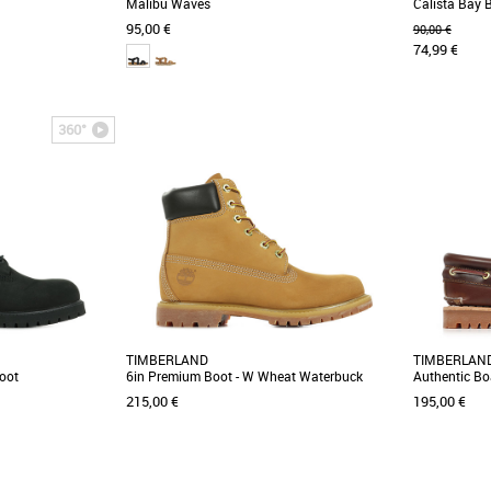
Malibu Waves
Calista Bay 
95,00 €
90,00 €
74,99 €
36
37
38
36
360°
Timberland Calista
Découvrez les Timberland Malibu Waves, des
Version revi
 entre élégance et
sandales féminines en cuir noir alliant
sandale vous
élégance et confort [...]
au long [...]
TIMBERLAND
TIMBERLAN
oot
6in Premium Boot - W Wheat Waterbuck
Authentic Bo
215,00 €
195,00 €