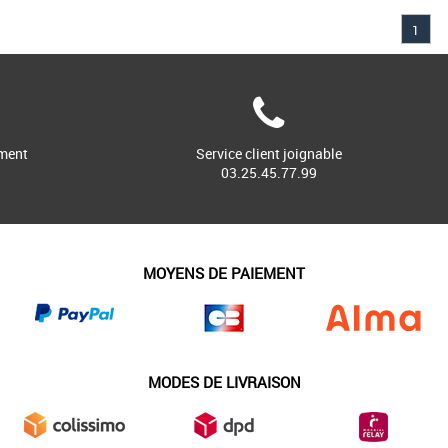
1
la '6 In Premium', un modèle
ble de la marque Timberland !
tidien, [...]
ment
Service client joignable
03.25.45.77.99
MOYENS DE PAIEMENT
MODES DE LIVRAISON