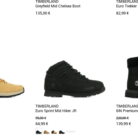
TIMBERLAND
TIMBERLAN
Greyfield Mid Chelsea Boot
Euro Trekker
135,00 €
82,99 €
36
38
36
37
38
buste et décontracté
Optez pour le caractère robuste et décontracté
Ces chaussu
èdent un système à
de ces bottes. Elles possèdent un système à
confectionné
doubles [...]
des décharges 
TIMBERLAND
TIMBERLAN
Euro Sprint Mid Hiker JR
6IN Premium 
95,00 €
220,00 €
64,99 €
139,99 €
& plus