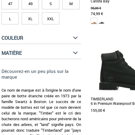
Calista Bay
47
49
S
M
95,00 €
74,99 €
L
XL
XXL
36
37
38
COULEUR
Découvrez les sandales 
Bay, l’alliance parfaite
confort pour [...]
MATIÈRE
Découvrez-en un peu plus sur la
marque
Ce nom de marque est à l'origine le nom d'une
paire de botte étanche créée en 1973 par la
TIMBERLAND
famille Swartz à Boston. Le succès de ce
6 In Premium Waterproof B
modèle de bottes est tel que ce nom devient
155,00 €
celui de la marque. "Timber" est le cri des
bucherons nord américains pour prévenir de la
chute des arbres, et "land" signifie pays. On
pourrait donc traduire "Timberland" par "pays