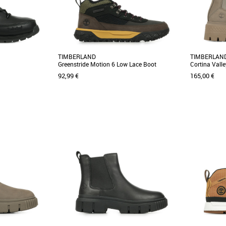
TIMBERLAND
TIMBERLAN
Greenstride Motion 6 Low Lace Boot
Cortina Vall
92,99 €
165,00 €
36
37
38
39
36
38
39
rier aux bons soins
Élégantes et confortables, les baskets basses
La bottine 
de randonnée. Nous
à lacets GreenStride™ Motion 6 pour junior
de matériau
sont confectionnées [...]
GreenStride™ [