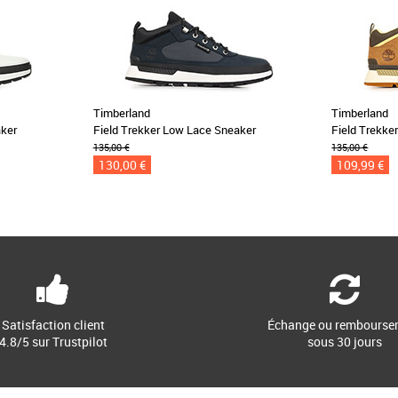
Timberland
Timberland
aker
Field Trekker Low Lace Sneaker
Field Trekke
135,00 €
135,00 €
130,00 €
109,99 €
Satisfaction client
Échange ou rembourse
4.8/5 sur Trustpilot
sous 30 jours