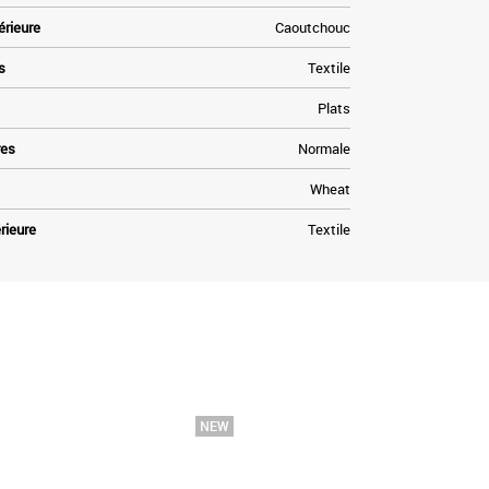
érieure
Caoutchouc
s
Textile
Plats
res
Normale
Wheat
rieure
Textile