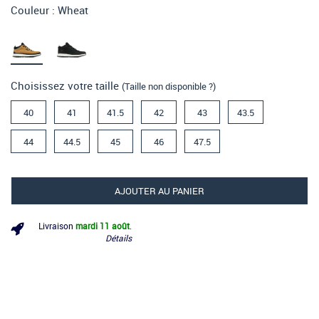
Couleur :
Wheat
Choisissez votre taille
(Taille non disponible ?)
40
41
41.5
42
43
43.5
44
44.5
45
46
47.5
AJOUTER AU PANIER
Livraison
mardi 11 août
.
Détails