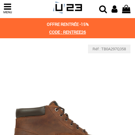
MENU
OFFRE RENTRÉE -15%
CODE : RENTREE26
Réf : TB0A297Q358