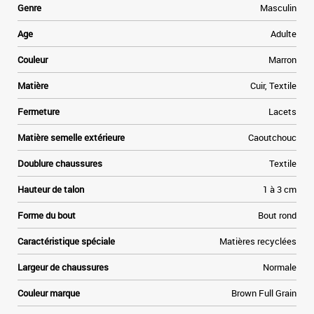
Genre
Masculin
a
Age
Adulte
e
Couleur
Marron
t
Matière
Cuir, Textile
»
Fermeture
Lacets
e
Matière semelle extérieure
Caoutchouc
Doublure chaussures
Textile
Hauteur de talon
1 à 3 cm
Forme du bout
Bout rond
Caractéristique spéciale
Matières recyclées
Largeur de chaussures
Normale
Couleur marque
Brown Full Grain