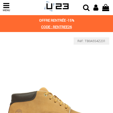
MENU
OFFRE RENTRÉE -15%
CODE : RENTREE26
Réf : TB0A5S4Z231