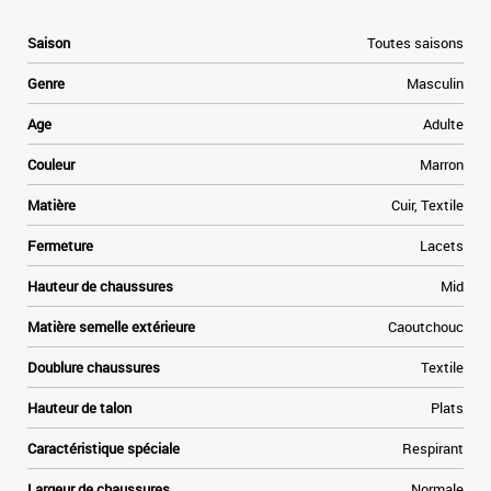
e
Saison
Toutes saisons
e
Genre
Masculin
a
Age
Adulte
e
Couleur
Marron
t
Matière
Cuir, Textile
»
Fermeture
Lacets
e
Hauteur de chaussures
Mid
p
Matière semelle extérieure
Caoutchouc
Doublure chaussures
Textile
Hauteur de talon
Plats
Caractéristique spéciale
Respirant
Largeur de chaussures
Normale