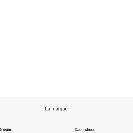
La marque
érieure
Caoutchouc