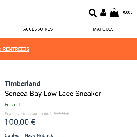
0,00€
ACCESSOIRES
MARQUES
: RENTREE26
Timberland
Seneca Bay Low Lace Sneaker
En stock
Prix de vente recommandé :
110,00 €
100,00 €
Couleur :
Navy Nubuck