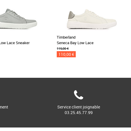
Timberland
Low Lace Sneaker
Seneca Bay Low Lace
115,00 €
110,00 €
ment
Service client joignable
03.25.45.77.99