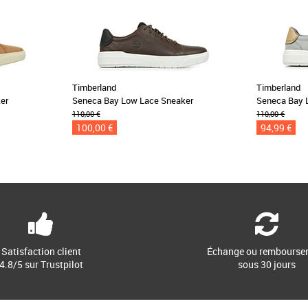
Timberland
Timberland
er
Seneca Bay Low Lace Sneaker
Seneca Bay 
110,00 €
110,00 €
100,00 €
94,99 €
Satisfaction client
Échange ou rembourse
4.8/5 sur Trustpilot
sous 30 jours