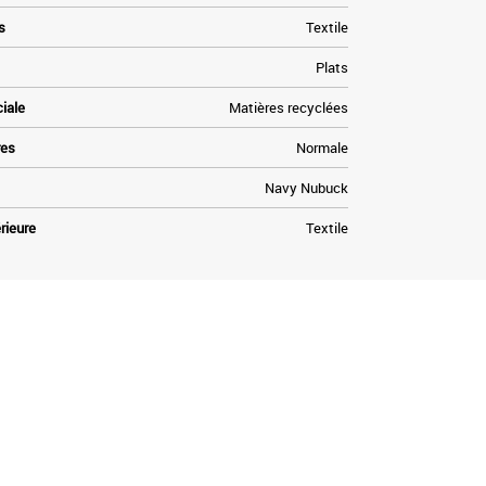
s
Textile
Plats
ciale
Matières recyclées
res
Normale
Navy Nubuck
rieure
Textile