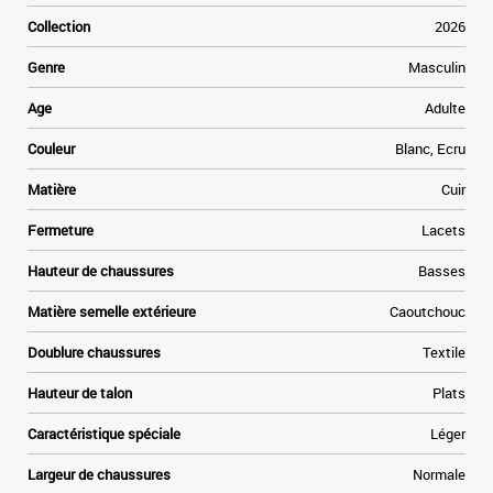
e
Collection
2026
a
Genre
Masculin
e
Age
Adulte
t
Couleur
Blanc, Ecru
»
Matière
Cuir
e
Fermeture
Lacets
Hauteur de chaussures
Basses
Matière semelle extérieure
Caoutchouc
Doublure chaussures
Textile
Hauteur de talon
Plats
Caractéristique spéciale
Léger
Largeur de chaussures
Normale