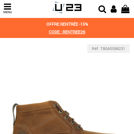
MENU
OFFRE RENTRÉE -15%
CODE : RENTREE26
Réf : TB0A5SB8231