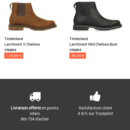
Timberland
Timberland
Larchmont II Chelsea
Larchmont MId Chelsea Boot
170,00 €
170,00 €
129,99 €
89,99 €
Livraison offerte
en points
Satisfaction client
relais
4.8/5 sur Trustpilot
dès 75€ d'achat