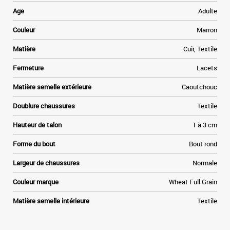
a
Age
Adulte
e
Couleur
Marron
t
Matière
Cuir, Textile
»
Fermeture
Lacets
e
Matière semelle extérieure
Caoutchouc
Doublure chaussures
Textile
Hauteur de talon
1 à 3 cm
Forme du bout
Bout rond
Largeur de chaussures
Normale
Couleur marque
Wheat Full Grain
Matière semelle intérieure
Textile