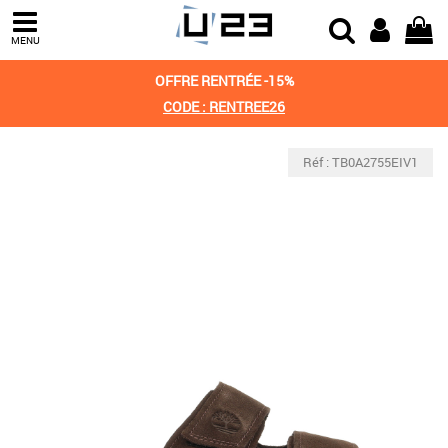
MENU
OFFRE RENTRÉE -15%
CODE : RENTREE26
Réf : TB0A2755EIV1