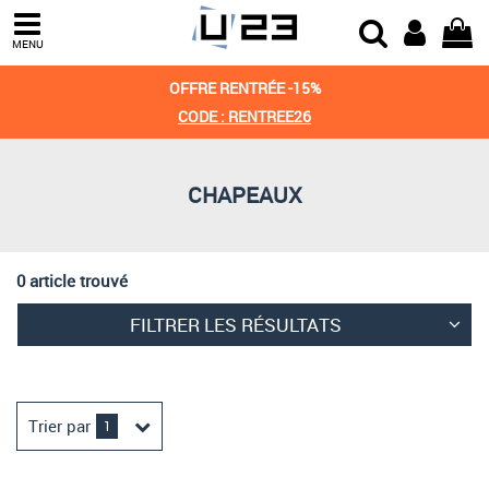
Trier par
MENU
Derniers arrivages
OFFRE RENTRÉE -15%
Prix croissant
CODE : RENTREE26
Prix décroissant
CHAPEAUX
Meilleures remises
0 article trouvé
FILTRER LES RÉSULTATS
Trier par
1