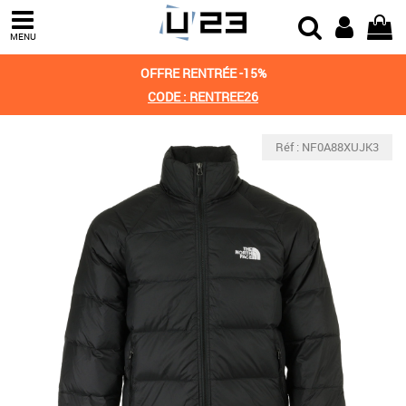
MENU
OFFRE RENTRÉE -15%
CODE : RENTREE26
Réf : NF0A88XUJK3