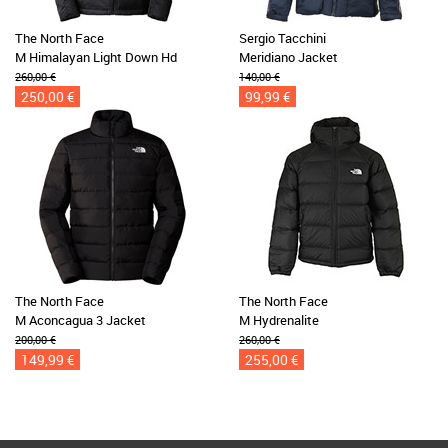
The North Face
Sergio Tacchini
M Himalayan Light Down Hd
Meridiano Jacket
260,00 €
140,00 €
250,00 €
99,99 €
The North Face
The North Face
M Aconcagua 3 Jacket
M Hydrenalite
200,00 €
260,00 €
149,99 €
255,00 €