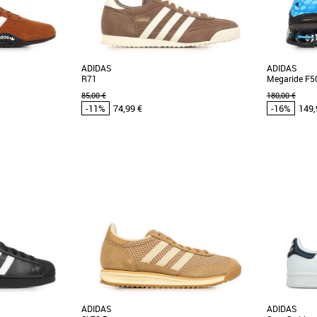
ADIDAS
ADIDAS
R71
Megaride F5
85,00 €
180,00 €
-11%
74,99 €
-16%
149,
39 1/3
40 2/3
42
43 1/3
44
41 1/3
42
4
das pas cher et
Chaussures homme adidas pas cher et
Chaussure
 adidas
Promos Chaussures homme adidas
Promos Chau
cer Lo, des baskets
Les adidas R71 sont des baskets masculines
Découvrez 
et confort pour la
alliant style classique et confort optimal.
baskets masc
Conçues pour [...]
pour accompag
ADIDAS
ADIDAS