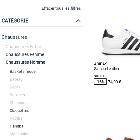
Effacer tous les filtres
CATÉGORIE
Chaussures
Chaussures Enfant
Chaussures Femme
Chaussures Homme
ADIDAS
Samoa Leather
Baskets mode
90,00 €
Bateau
-16%
74,99 €
Boots
Bottines
47 1/3
48
48 2/3
49 1/3
Chaussons
43 1/3
44
45 1/3
46
Claquettes
Chaussures homme adi
Football
Promos Chaussures homme
Voici le modèle Samoa de 
Handball
chaussure séduira les ama
au style vintage Elle [...]
Mocassins