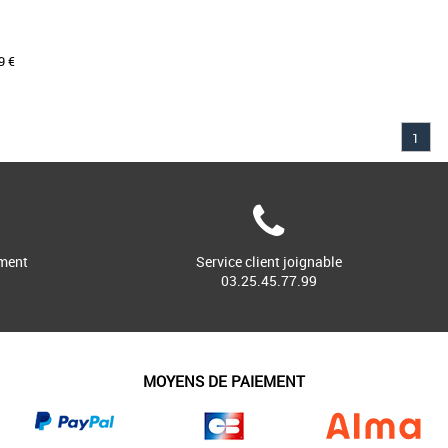
9 €
1
s homme adidas pas cher et
ssures homme adidas
SURE CAMPUS D'INSPIRATION
I CÉLÈBRE DES MATIÈRES
tte chaussure adidas [...]
ment
Service client joignable
03.25.45.77.99
MOYENS DE PAIEMENT