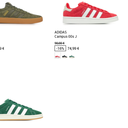
ADIDAS
Campus 00s J
90,00 €
9 €
-16%
74,99 €
36
37 1/3
38
38 2/3
s homme adidas pas cher et
Chaussures homme adidas pas cher et
ssures homme adidas
Promos Chaussures homme adidas
 adidas Vl Court 3.0, une paire de
UNE VERSION Y2K DE LA SNEAKER CAMPUS
allie style et confort pour les
CLASSIQUE. Un style rétro. Cette chaussure
nes. [...]
adidas Campus 00s [...]