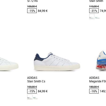
Sl 72 Rs
Stan Smith
100,00 €
110,00 €
-15%
84,99 €
-31%
74,9
43 1/3
44
45 1/3
42
42 2/3
43 1/3
44
36
das pas cher et
Chaussures homme adidas pas cher et
Chaussure
 adidas
Promos Chaussures homme adidas
Promos Chau
star II, une basket
Découvrez les adidas Sl 72 Rs, des baskets
Look intempo
ur la collection
alliant style intemporel et confort optimal.
quotidien. D
Conçues pour [...]
Adidas [...]
ADIDAS
ADIDAS
Stan Smith Cs
Megaride F5
100,00 €
180,00 €
-15%
84,99 €
-16%
149,