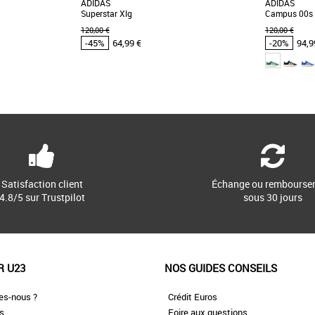
ADIDAS
ADIDAS
Superstar Xlg
Campus 00s
120,00 €
120,00 €
-45%
64,99 €
-20%
94,9
47 1/3
37 1/3
38
das pas cher et
Chaussures homme adidas pas cher et
Chaussure
 adidas
Promos Chaussures homme adidas
Promos Chau
S D'INSPIRATION
La Adidas Superstar XLG revisite l'iconique
UNE CHAUS
 DES MATIÈRES
silhouette des Superstar avec une touche
SKATE QU
adidas [...]
moderne et audacieuse. [...]
ICONIQUES. Ce
Satisfaction client
Échange ou rembourse
4.8/5 sur Trustpilot
sous 30 jours
R U23
NOS GUIDES CONSEILS
es-nous ?
Crédit Euros
es
Foire aux questions