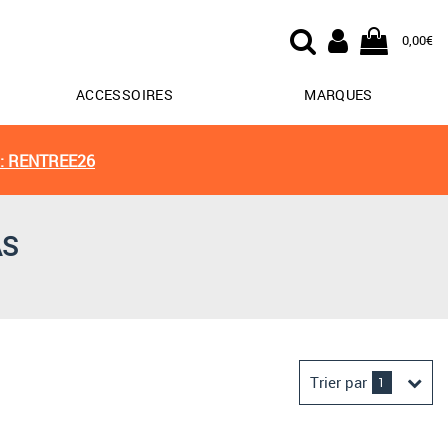
0,00€
ACCESSOIRES
MARQUES
: RENTREE26
AS
Trier par
1
Derniers arrivages