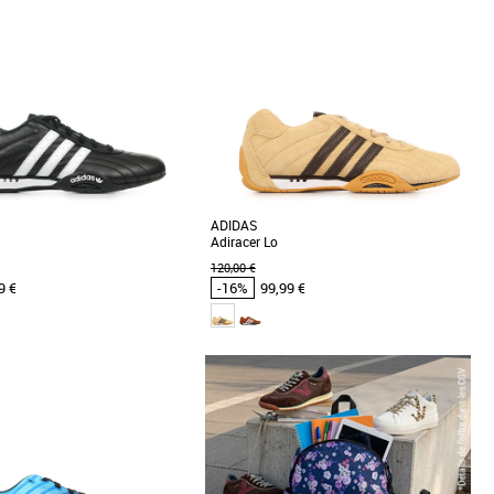
Prix croissant
Prix décroissant
Meilleures remises
ADIDAS
Adiracer Lo
120,00 €
9 €
-16%
99,99 €
46
s homme adidas pas cher et
Chaussures homme adidas pas cher et
ssures homme adidas
Promos Chaussures homme adidas
l’identique de l’Adi Racer Lo de
Découvrez les adidas Adiracer Lo, des baskets
chaussure basse est conçue pour
masculines alliant style et confort pour la
saison Printemps-Été [...]