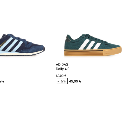
4
38
39 1/3
s homme adidas pas cher et
Chaussures homme adidas pas cher et
ssures homme adidas
Promos Chaussures homme adidas
les adidas Megaride F50, des
Réédition à l’identique de l’Adi Racer Lo de
lument modernes conçues pour le
2006, cette chaussure basse est conçue pour
ort [...]
la vitesse. [...]
ADIDAS
Daily 4.0
60,00 €
9 €
-16%
49,99 €
/3
42
49 1/3
46
s homme adidas pas cher et
Chaussures homme adidas pas cher et
ssures homme adidas
Promos Chaussures homme adidas
alaxy Og allient style raffiné et
Les adidas Daily 4.0 sont des baskets basses
al, idéales pour un look urbain et
conçues pour les hommes adultes qui
..]
recherchent à la fois [...]