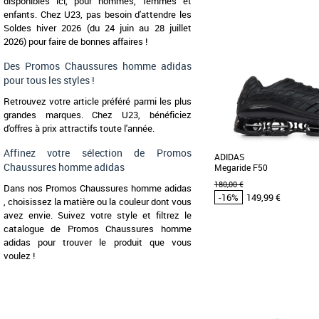
41 1/3
44
disponibles ici, pour hommes, femmes et
enfants. Chez U23, pas besoin d'attendre les
Chaussures homme adi
Soldes hiver 2026 (du 24 juin au 28 juillet
Promos Chaussures homme
CETTE CHAUSSURE A ÉTÉ
2026) pour faire de bonnes affaires !
AVEC DES MATÉRIAUX NA
version d'une icône, [...]
Des Promos Chaussures homme adidas
pour tous les styles !
Retrouvez votre article préféré parmi les plus
grandes marques. Chez U23, bénéficiez
d'offres à prix attractifs toute l'année.
Affinez votre sélection de Promos
ADIDAS
Chaussures homme adidas
Megaride F50
180,00 €
Dans nos Promos Chaussures homme adidas
-16%
149,99 €
, choisissez la matière ou la couleur dont vous
avez envie. Suivez votre style et filtrez le
catalogue de Promos Chaussures homme
adidas pour trouver le produit que vous
43 1/3
44
voulez !
Chaussures homme adi
Promos Chaussures homme
Découvrez les adidas M
baskets noires alliant styl
optimal, idéales [...]