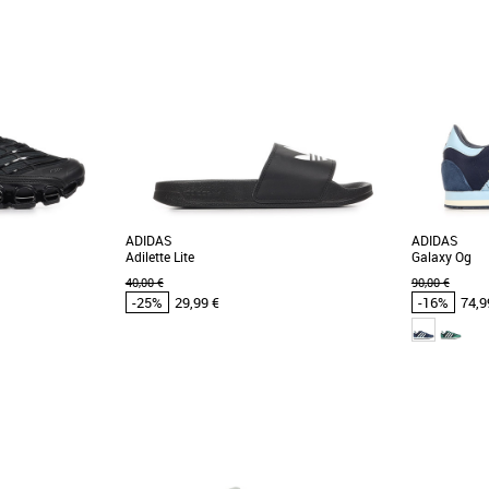
41 1/3
42
43 1/3
4
das pas cher et
Chaussures homme adidas pas cher et
Chaussure
 adidas
Promos Chaussures homme adidas
Promos Chau
 CRÉÉE EN PARTIE
Les adidas Stan Smith Cs incarnent l'alliance
Découvrez 
TURELS. Nouvelle
parfaite entre style intemporel et confort
baskets réso
moderne. Conçues [...]
style et le conf
ADIDAS
ADIDAS
Adilette Lite
Galaxy Og
40,00 €
90,00 €
-25%
29,99 €
-16%
74,9
37
38
39 1/3
41 1
das pas cher et
Chaussures homme adidas pas cher et
Chaussure
 adidas
Promos Chaussures homme adidas
Promos Chau
egaride F50, des
Découvrez les adidas Adilette Lite, des
Les adidas G
e moderne et confort
claquettes conçues pour allier confort et style
confort optim
au quotidien. [...]
décontracté [.