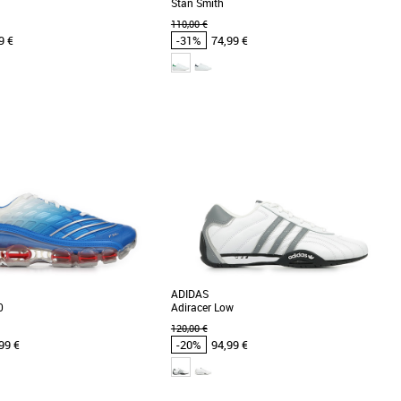
Stan Smith
110,00 €
9 €
-31%
74,99 €
36
36 2/3
s homme adidas pas cher et
Chaussures homme adidas pas cher et
ssures homme adidas
Promos Chaussures homme adidas
rel. Style casual. Polyvalence au
Look intemporel. Style casual. Polyvalence au
epuis plus de 50 ans, la chaussure
quotidien. Depuis plus de 50 ans, la chaussure
Adidas [...]
ADIDAS
0
Adiracer Low
120,00 €
99 €
-20%
94,99 €