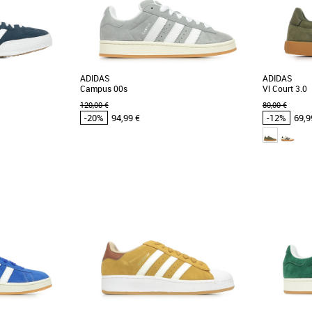
ADIDAS
ADIDAS
Campus 00s
Vl Court 3.0
120,00 €
80,00 €
-20%
94,99 €
-12%
69,9
36
42 2/3
45 1/3
47 1/3
48
41 1/3
das pas cher et
Chaussures homme adidas pas cher et
Chaussure
 adidas
Promos Chaussures homme adidas
Promos Chau
spirée des modèles
Une Campus qui fait évoluer l'héritage. La
Découvrez les
u football en salle.
chaussure adidas Campus a fait ses débuts
baskets qui 
sur les parquets, [...]
hommes moder