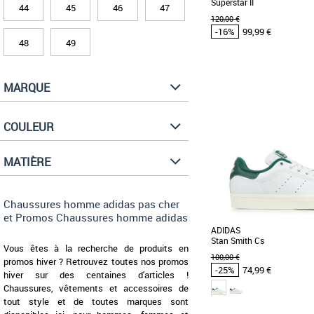
Superstar II
44
45
46
47
120,00 €
-16%
99,99 €
48
49
37 1/3
38
38 2/3
42 2/3
MARQUE
Chaussures homme adi
Promos Chaussures homme
Découvrez les adidas Super
iconique réinventée po
COULEUR
Printemps-Été [...]
MATIÈRE
Chaussures homme adidas pas cher
et Promos Chaussures homme adidas
ADIDAS
Stan Smith Cs
Vous êtes à la recherche de produits en
100,00 €
promos hiver ? Retrouvez toutes nos promos
-25%
74,99 €
hiver sur des centaines d'articles !
Chaussures, vêtements et accessoires de
tout style et de toutes marques sont