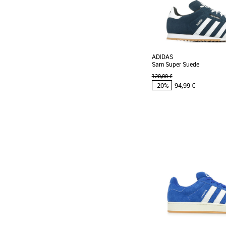
ADIDAS
Sam Super Suede
120,00 €
-20%
94,99 €
42
42 2/3
44
48 2/3
Chaussures homme adi
Promos Chaussures homme
La Sam Super Suede est in
utilisés pour la pratique d
Retrouvez [...]