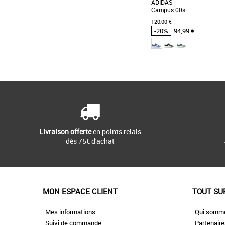
ADIDAS
Campus 00s
120,00 €
-20%
94,99 €
37 1/3
Chaussures homme adi
Promos Chaussures homme
UNE CHAUSSURE CAMPU
SKATE QUI CÉLÈBRE
ICONIQUES. Cette chaussure 
Livraison offerte
en points relais
dès 75€ d'achat
MON ESPACE CLIENT
TOUT SU
Mes informations
Qui somm
Suivi de commande
Partenair