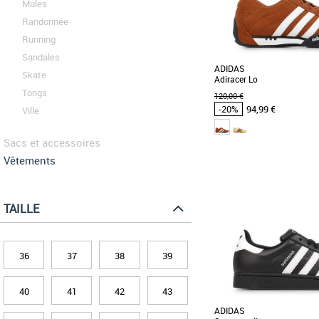
Mules
Randonnée
Running
Sandales
ADIDAS
Skate
Adiracer Lo
Tongs
120,00 €
-20%
94,99 €
Ville
Sacs et accessoires
42 2/3
47 1/3
Vêtements
Chaussures homme adi
Promos Chaussures homme
Découvrez les adidas Adira
pour homme alliant style 
TAILLE
saison printemps-été [...]
36
37
38
39
40
41
42
43
ADIDAS