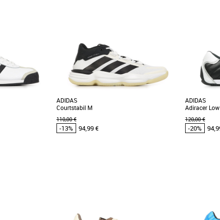
ADIDAS
ADIDAS
Courtstabil M
Adiracer Low
110,00 €
120,00 €
-13%
94,99 €
-20%
94,9
42
42 2/3
39 1/3
40
41 1/3
42
42 2/3
43 1/3
44
40
41 1/3
45 1/3
46
46 2/3
48
48 2/3
Chaussure
Promos Chau
das pas cher et
Chaussures homme adidas pas cher et
Réédition à 
 adidas
Promos Chaussures homme adidas
2006, cette 
chez adidas, cette
Les adidas Courtstabil M sont des chaussures
la vitesse. [...]
teurs de "sneakers"
de handball conçues pour offrir stabilité,
confort et [...]