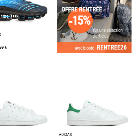
0
99 €
2 2/3
44
45 1/3
s homme adidas pas cher et
ssures homme adidas
les adidas Megaride F50, des
ulines alliant style et confort
ner [...]
ADIDAS