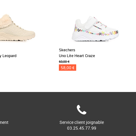
Skechers
y Leopard
Uno Lite Heart Craze
60,00 €
58,00 €
ment
Service client joignable
03.25.45.77.99