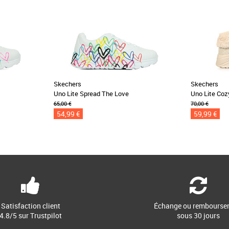
Skechers
Skechers
Uno Lite Spread The Love
Uno Lite Coz
65,00 €
70,00 €
54,99 €
59,99 €
Satisfaction client
Échange ou rembourse
4.8/5 sur Trustpilot
sous 30 jours