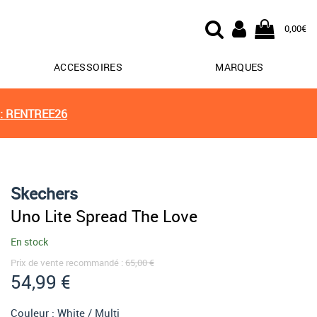
0,00€
ACCESSOIRES
MARQUES
: RENTREE26
Skechers
Uno Lite Spread The Love
En stock
Prix de vente recommandé :
65,00 €
54,99 €
Couleur :
White / Multi