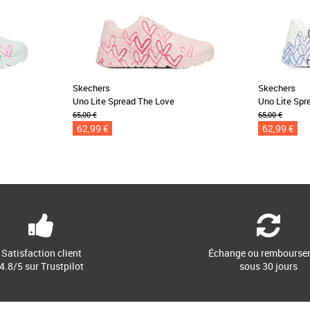
Skechers
Skechers
Uno Lite Spread The Love
Uno Lite Spr
65,00 €
65,00 €
62,99 €
62,99 €
Satisfaction client
Échange ou rembourse
4.8/5 sur Trustpilot
sous 30 jours