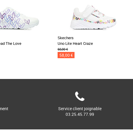
Skechers
ead The Love
Uno Lite Heart Craze
60,00 €
58,00 €
ment
Service client joignable
03.25.45.77.99