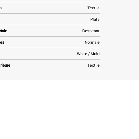
s
Textile
Plats
ciale
Respirant
res
Normale
White / Multi
rieure
Textile