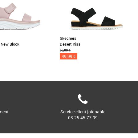
Skechers
r New Block
Desert Kiss
55,00 €
49,99 €
ment
Service client joignable
03.25.45.77.99