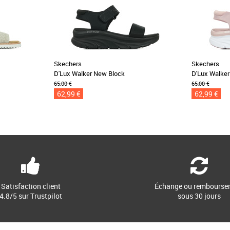
Skechers
Skechers
D'Lux Walker New Block
D'Lux Walke
65,00 €
65,00 €
62,99 €
62,99 €
Satisfaction client
Échange ou rembourse
4.8/5 sur Trustpilot
sous 30 jours