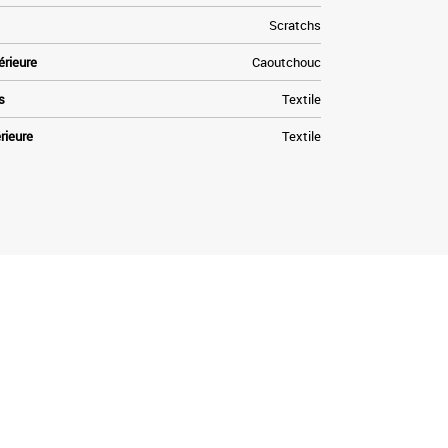
Scratchs
érieure
Caoutchouc
s
Textile
rieure
Textile