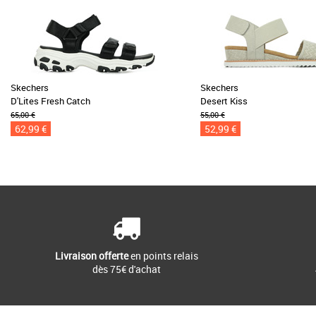
Skechers
Skechers
D'Lites Fresh Catch
Desert Kiss
65,00 €
55,00 €
62,99 €
52,99 €
Livraison offerte
en points relais
dès 75€ d'achat