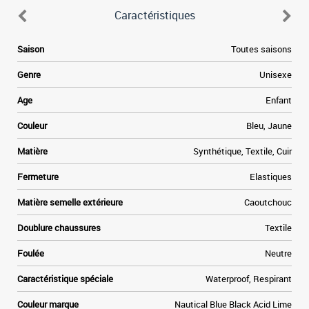
Caractéristiques
-
Saison
Toutes saisons
t
t
Genre
Unisexe
s
t
Age
Enfant
à
s
Couleur
Bleu, Jaune
é
s
Matière
Synthétique, Textile, Cuir
e
Fermeture
Elastiques
Matière semelle extérieure
Caoutchouc
Doublure chaussures
Textile
Foulée
Neutre
Caractéristique spéciale
Waterproof, Respirant
Couleur marque
Nautical Blue Black Acid Lime