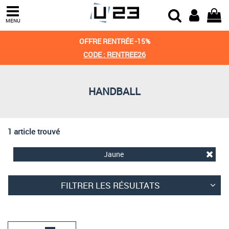
Trier par
MENU
Derniers arrivages
OFFRE RENTRÉE -15%
Prix croissant
CODE : RENTREE26
Prix décroissant
HANDBALL
Meilleures remises
1 article trouvé
Jaune
FILTRER LES RÉSULTATS