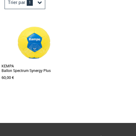
Trier par
1
KEMPA
Ballon Spectrum Synergy Plus
60,00 €
2
3
Page
1
/ 1
Handball
Ballon de handball Tille 2 et 3.