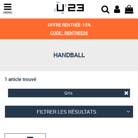
Trier par
MENU
Derniers arrivages
OFFRE RENTRÉE -15%
Prix croissant
CODE : RENTREE26
Prix décroissant
HANDBALL
Meilleures remises
1 article trouvé
Gris
FILTRER LES RÉSULTATS