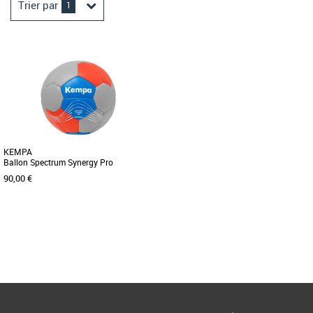
Trier par
1
KEMPA
Ballon Spectrum Synergy Pro
90,00 €
2
3
Page
1
/ 1
Handball
Ballon de Handball Taille 2 et 3.