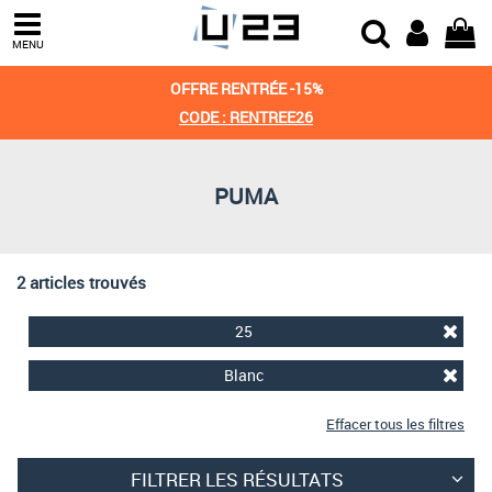
Trier par
MENU
Derniers arrivages
OFFRE RENTRÉE -15%
Prix croissant
CODE : RENTREE26
Prix décroissant
PUMA
Meilleures remises
2 articles trouvés
25
Blanc
Effacer tous les filtres
FILTRER LES RÉSULTATS