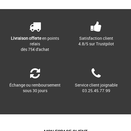
Page
1
/ 1
Découvrez les PUMA Courtflex V3 Glitz
Découvrez les PUMA Courtflex V3 Glitz
V Inf, des baskets conçues
V Inf, des baskets conçues
spécialement pour les bébés, alliant [...]
spécialement pour les bébés, alliant [...]
Livraison offerte
en points
Satisfaction client
relais
4.8/5 sur Trustpilot
dès 75€ d'achat
Échange ou remboursement
Service client joignable
sous 30 jours
03.25.45.77.99