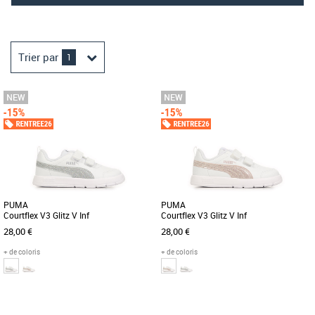
Trier par
1
PUMA
PUMA
Courtflex V3 Glitz V Inf
Courtflex V3 Glitz V Inf
28,00 €
28,00 €
+ de coloris
+ de coloris
23
24
25
26
23
24
25
26
27