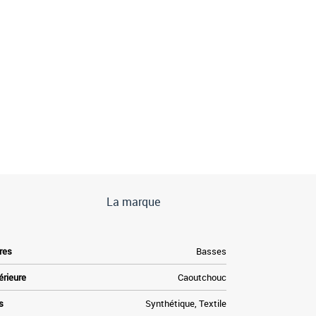
La marque
res
Basses
érieure
Caoutchouc
s
Synthétique, Textile