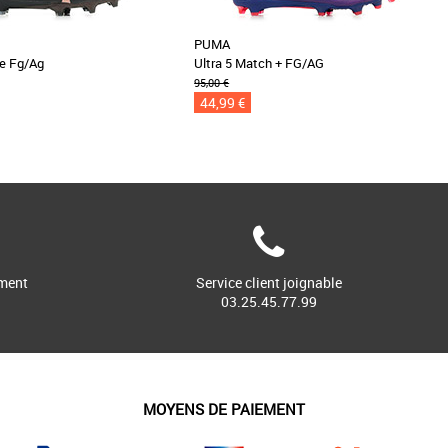
PUMA
te Fg/Ag
Ultra 5 Match + FG/AG
95,00 €
44,99 €
ment
Service client joignable
03.25.45.77.99
MOYENS DE PAIEMENT