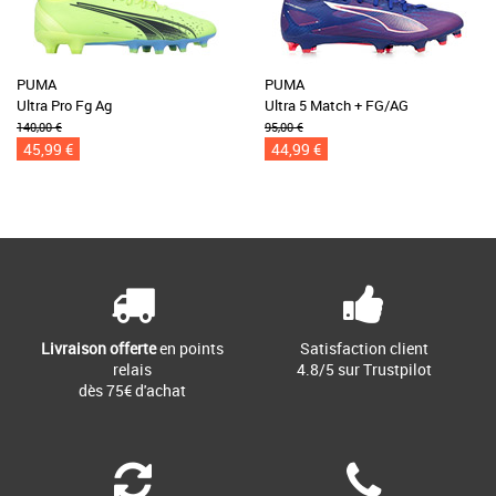
PUMA
PUMA
Ultra Pro Fg Ag
Ultra 5 Match + FG/AG
140,00 €
95,00 €
45,99 €
44,99 €
Livraison offerte
en points
Satisfaction client
relais
4.8/5 sur Trustpilot
dès 75€ d'achat