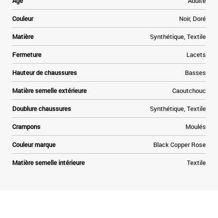
Age
Adulte
e
e
Couleur
Noir, Doré
n
n
Matière
Synthétique, Textile
Fermeture
Lacets
Hauteur de chaussures
Basses
Matière semelle extérieure
Caoutchouc
Doublure chaussures
Synthétique, Textile
Crampons
Moulés
Couleur marque
Black Copper Rose
Matière semelle intérieure
Textile