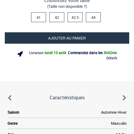
Choisissez votre taille
(Taille non disponible ?)
41
42
42.5
44
AJOUTER AU PANIER
Livraison
lundi 10 août
.
Commandez dans les
3h
42mn
Détails
Caractéristiques
.
Saison
Automne Hiver
s
r
Genre
Masculin
a
s