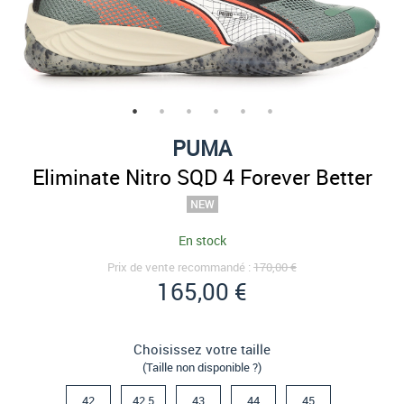
PUMA
Eliminate Nitro SQD 4 Forever Better
En stock
Prix de vente recommandé :
170,00 €
165,00 €
Choisissez votre taille
(Taille non disponible ?)
42
42.5
43
44
45