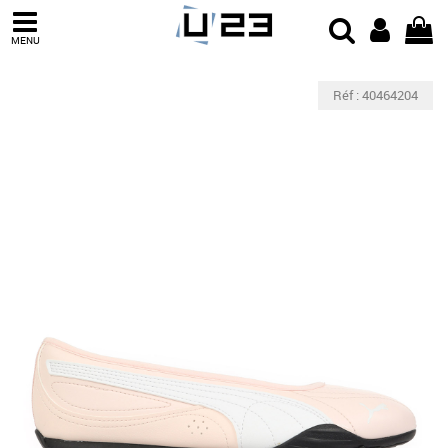
MENU
Réf : 40464204