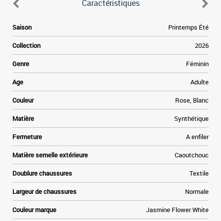
Caractéristiques
.
Saison
Printemps Été
s
r
Collection
2026
a
s
Genre
Féminin
e
e
Age
Adulte
n
n
Couleur
Rose, Blanc
Matière
Synthétique
Fermeture
A enfiler
Matière semelle extérieure
Caoutchouc
Doublure chaussures
Textile
Largeur de chaussures
Normale
Couleur marque
Jasmine Flower White