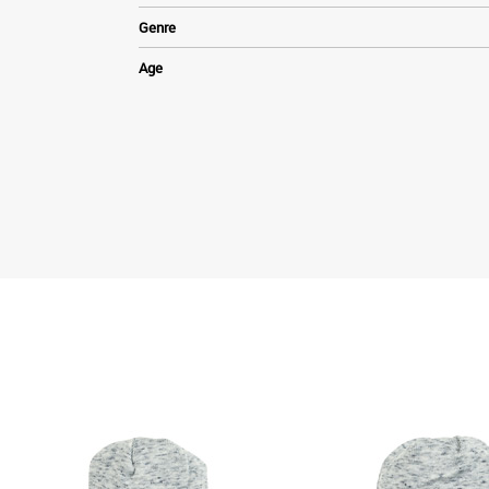
Genre
Age