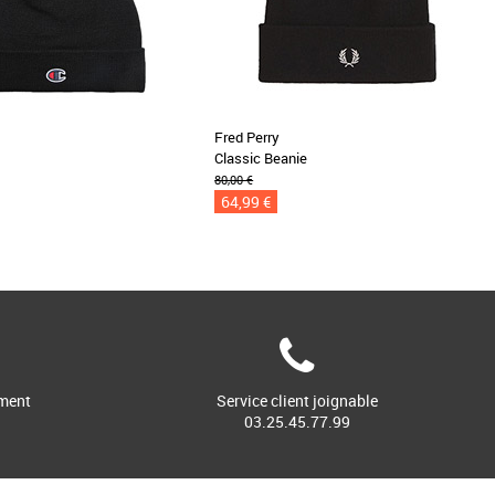
Fred Perry
Classic Beanie
80,00 €
64,99 €
ment
Service client joignable
03.25.45.77.99