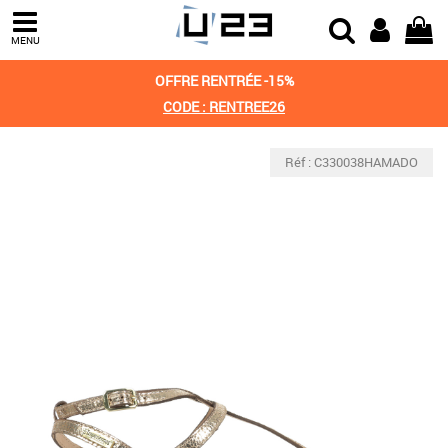
MENU
OFFRE RENTRÉE -15%
CODE : RENTREE26
Réf : C330038HAMADO