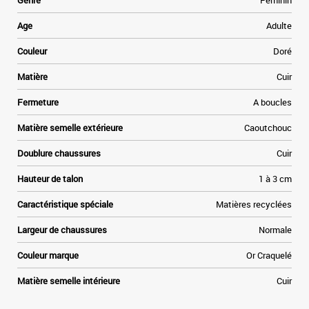
Genre
Féminin
Age
Adulte
Couleur
Doré
Matière
Cuir
Fermeture
A boucles
Matière semelle extérieure
Caoutchouc
Doublure chaussures
Cuir
Hauteur de talon
1 à 3 cm
Caractéristique spéciale
Matières recyclées
Largeur de chaussures
Normale
Couleur marque
Or Craquelé
Matière semelle intérieure
Cuir