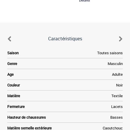
Détails
Caractéristiques
a
Saison
Toutes saisons
é
s
Genre
Masculin
a
e
Age
Adulte
,
e
Couleur
Noir
u
s
Matière
Textile
n
Fermeture
Lacets
.
r
Hauteur de chaussures
Basses
x
Matière semelle extérieure
Caoutchouc