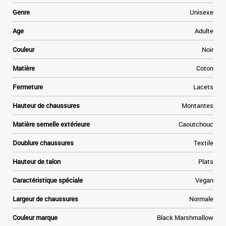
é
s
Genre
Unisexe
a
e
Age
Adulte
,
e
Couleur
Noir
u
s
Matière
Coton
n
Fermeture
Lacets
.
r
Hauteur de chaussures
Montantes
x
Matière semelle extérieure
Caoutchouc
Doublure chaussures
Textile
Hauteur de talon
Plats
Caractéristique spéciale
Vegan
Largeur de chaussures
Normale
Couleur marque
Black Marshmallow