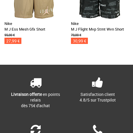
Nike
Nike
M J Ess Mesh Gfx Short
M J Flight Mvp Stmt Wvn Short
55,00 €
70,00 €
27,99 €
30,99 €
Livraison offerte
en points
Satisfaction client
relais
4.8/5 sur Trustpilot
dès 75€ d'achat