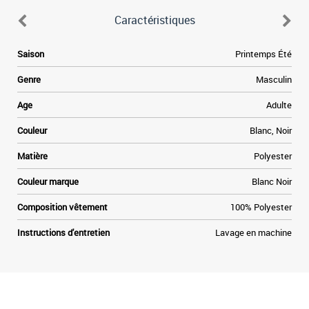
Caractéristiques
e
Saison
Printemps Été
e
e
Genre
Masculin
a
e
Age
Adulte
à
e
Couleur
Blanc, Noir
,
Matière
Polyester
t
Couleur marque
Blanc Noir
Composition vêtement
100% Polyester
Instructions d'entretien
Lavage en machine