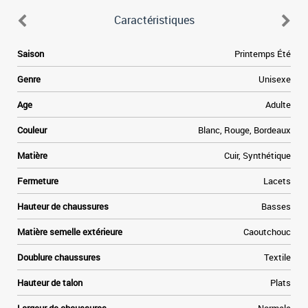
Caractéristiques
e
Saison
Printemps Été
e
e
Genre
Unisexe
a
e
Age
Adulte
à
e
Couleur
Blanc, Rouge, Bordeaux
,
Matière
Cuir, Synthétique
Fermeture
Lacets
Hauteur de chaussures
Basses
Matière semelle extérieure
Caoutchouc
Doublure chaussures
Textile
Hauteur de talon
Plats