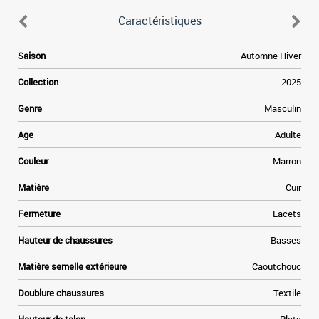
Caractéristiques
6
Saison
Automne Hiver
.
s
Collection
2025
e
.
Genre
Masculin
s
n
Age
Adulte
e
Couleur
Marron
s
Matière
Cuir
s
Fermeture
Lacets
Hauteur de chaussures
Basses
Matière semelle extérieure
Caoutchouc
Doublure chaussures
Textile