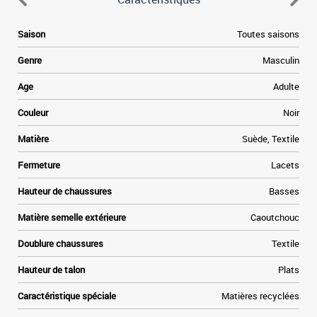
6
Saison
Toutes saisons
.
s
Genre
Masculin
e
.
Age
Adulte
s
n
Couleur
Noir
e
Matière
Suède, Textile
s
Fermeture
Lacets
s
Hauteur de chaussures
Basses
-
Matière semelle extérieure
Caoutchouc
Doublure chaussures
Textile
Hauteur de talon
Plats
Caractéristique spéciale
Matières recyclées