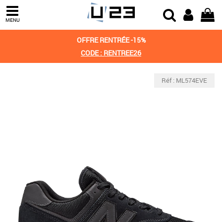
MENU
OFFRE RENTRÉE -15%
CODE : RENTREE26
Réf : ML574EVE