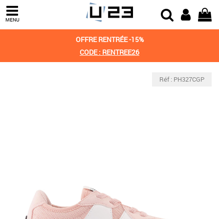
MENU
OFFRE RENTRÉE -15%
CODE : RENTREE26
Réf : PH327CGP