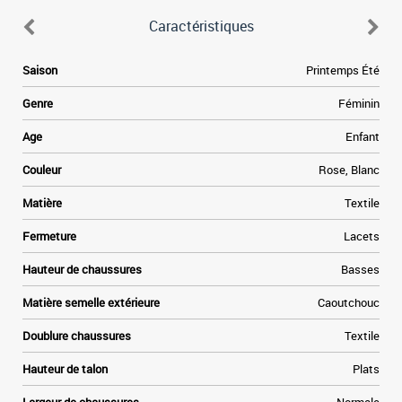
Caractéristiques
6
Saison
Printemps Été
.
s
Genre
Féminin
e
.
Age
Enfant
s
n
Couleur
Rose, Blanc
e
Matière
Textile
s
Fermeture
Lacets
s
Hauteur de chaussures
Basses
Matière semelle extérieure
Caoutchouc
Doublure chaussures
Textile
-
Hauteur de talon
Plats