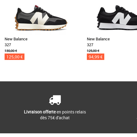
New Balance
New Balance
327
327
130,00 €
125,00 €
125,00 €
94,99 €
Livraison offerte
en points relais
dès 75€ d'achat