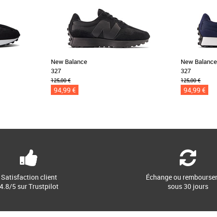
New Balance
New Balanc
327
327
125,00 €
125,00 €
94,99 €
94,99 €
Satisfaction client
Échange ou rembourse
4.8/5 sur Trustpilot
sous 30 jours