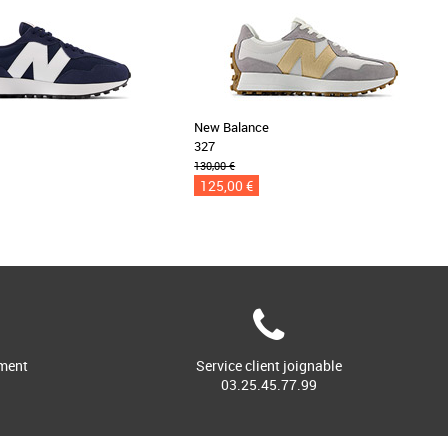
e
New Balance
327
130,00 €
125,00 €
ment
Service client joignable
03.25.45.77.99