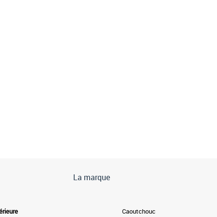
La marque
érieure
Caoutchouc