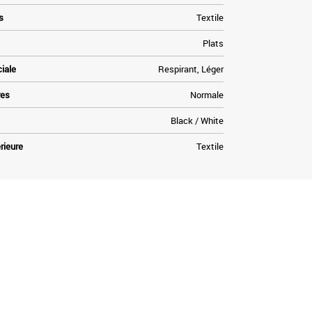
s
Textile
Plats
ciale
Respirant, Léger
res
Normale
Black / White
rieure
Textile