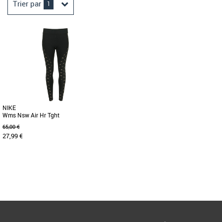
Trier par
1
NIKE
Wms Nsw Air Hr Tght
65,00 €
27,99 €
XS
Page
1
/ 1
Leggings femme
Enfile ce legging Air pour profiter d'un
confort absolu. Conçu dans un tissu en
jersey extensible, [...]