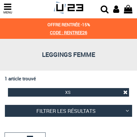
Trier par
MENU
Derniers arrivages
OFFRE RENTRÉE -15%
Prix croissant
CODE : RENTREE26
Prix décroissant
LEGGINGS FEMME
Meilleures remises
1 article trouvé
XS
FILTRER LES RÉSULTATS