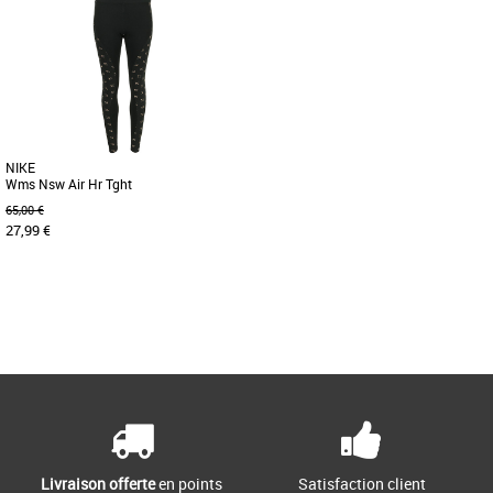
NIKE
Wms Nsw Air Hr Tght
65,00 €
27,99 €
XS
Page
1
/ 1
Leggings femme
Enfile ce legging Air pour profiter d'un
confort absolu. Conçu dans un tissu en
jersey extensible, [...]
Livraison offerte
en points
Satisfaction client