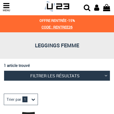
Trier par
MENU
Derniers arrivages
OFFRE RENTRÉE -15%
Prix croissant
CODE : RENTREE26
Prix décroissant
LEGGINGS FEMME
Meilleures remises
1 article trouvé
FILTRER LES RÉSULTATS
Trier par
1