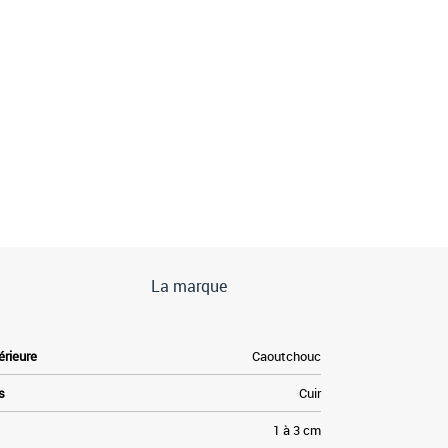
La marque
érieure
Caoutchouc
s
Cuir
1 à 3 cm