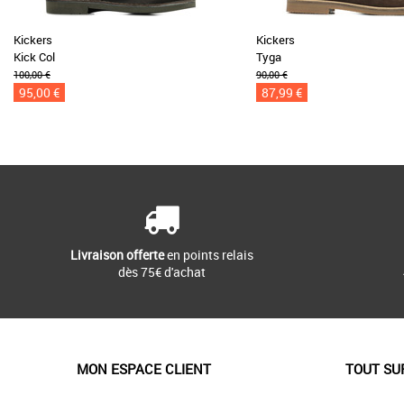
Kickers
Kickers
Kick Col
Tyga
100,00 €
90,00 €
95,00 €
87,99 €
Livraison offerte
en points relais
dès 75€ d'achat
MON ESPACE CLIENT
TOUT SU