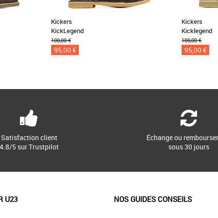
Kickers
Kickers
KickLegend
Kicklegend
100,00 €
100,00 €
95,00 €
95,00 €
Satisfaction client
Échange ou rembourse
4.8/5 sur Trustpilot
sous 30 jours
R U23
NOS GUIDES CONSEILS