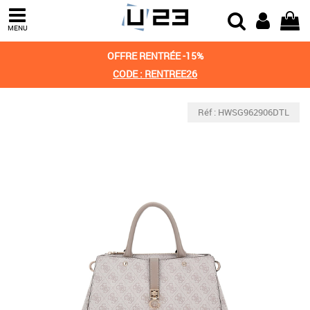
MENU
OFFRE RENTRÉE -15%
CODE : RENTREE26
Réf : HWSG962906DTL