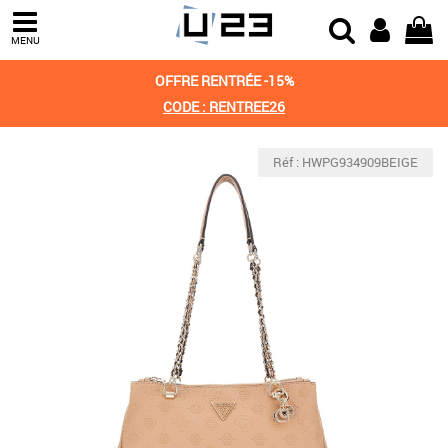
MENU
OFFRE RENTRÉE -15%
CODE : RENTREE26
Réf : HWPG934909BEIGE