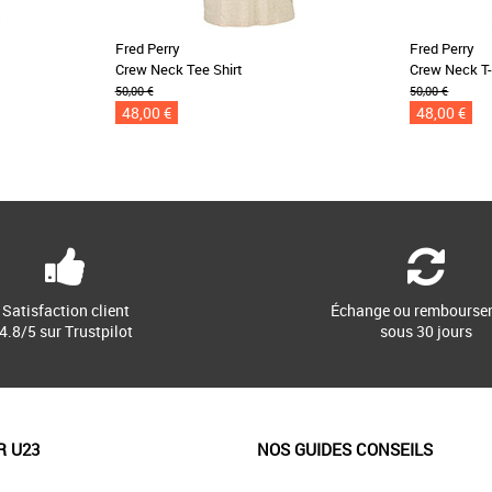
Fred Perry
Fred Perry
Crew Neck Tee Shirt
Crew Neck T-
50,00 €
50,00 €
48,00 €
48,00 €
Satisfaction client
Échange ou rembourse
4.8/5 sur Trustpilot
sous 30 jours
R U23
NOS GUIDES CONSEILS