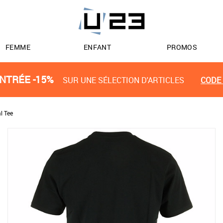
FEMME
ENFANT
PROMOS
NTRÉE -15%
SUR UNE SÉLECTION D'ARTICLES
CODE 
l Tee