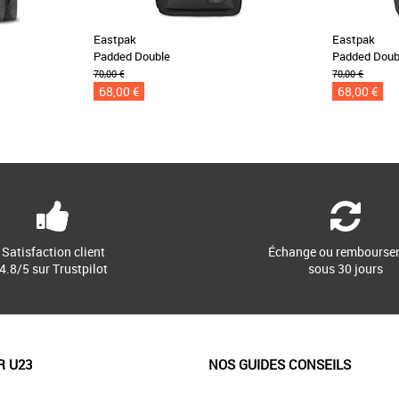
Eastpak
Eastpak
Padded Double
Padded Doub
70,00 €
70,00 €
68,00 €
68,00 €
Satisfaction client
Échange ou rembourse
4.8/5 sur Trustpilot
sous 30 jours
R U23
NOS GUIDES CONSEILS