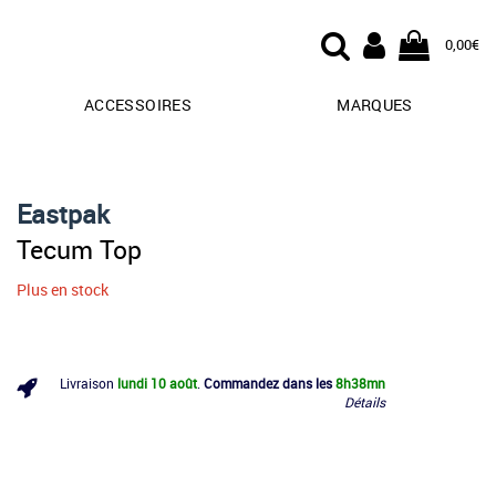
0,00€
ACCESSOIRES
MARQUES
Eastpak
Tecum Top
Plus en stock
Livraison
lundi 10 août
.
Commandez dans les
8h
38mn
Détails