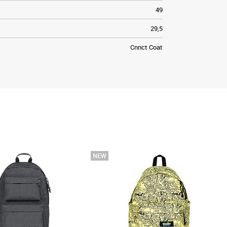
49
29,5
Cnnct Coat