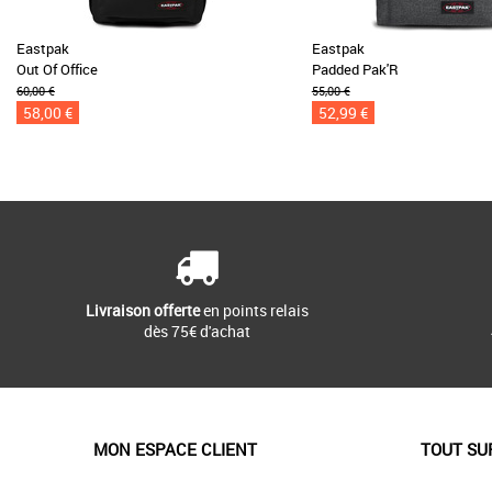
Eastpak
Eastpak
Out Of Office
Padded Pak'R
60,00 €
55,00 €
58,00 €
52,99 €
Livraison offerte
en points relais
dès 75€ d'achat
MON ESPACE CLIENT
TOUT SU