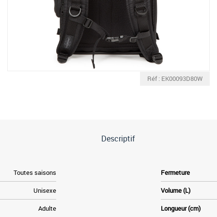
Réf : EK00093D80W
Descriptif
Toutes saisons
Fermeture
Unisexe
Volume (L)
Adulte
Longueur (cm)