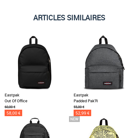
ARTICLES SIMILAIRES
Eastpak
Eastpak
Out Of Office
Padded Pak'R
60,00 €
55,00 €
58,00 €
52,99 €