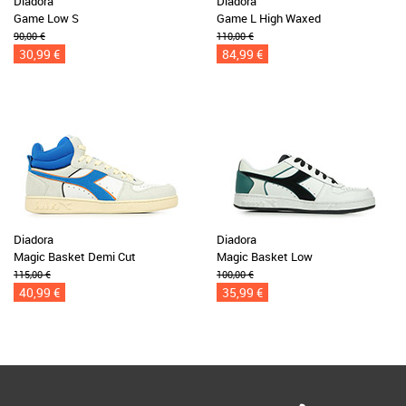
Diadora
Diadora
Game Low S
Game L High Waxed
90,00 €
110,00 €
30,99 €
84,99 €
Diadora
Diadora
Magic Basket Demi Cut
Magic Basket Low
115,00 €
100,00 €
40,99 €
35,99 €