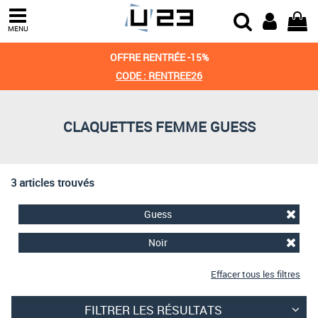
Trier par
MENU
Derniers arrivages
OFFRE RENTRÉE -15%
Prix croissant
CODE : RENTREE26
Prix décroissant
CLAQUETTES FEMME GUESS
Meilleures remises
3 articles trouvés
Guess
Noir
Effacer tous les filtres
FILTRER LES RÉSULTATS