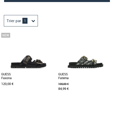
Trier par
1
GUESS
GUESS
Faxona
Fatema
120,00 €
100,00 €
84,99 €
36
37
38
39
40
37
38