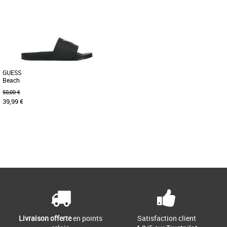
Claquettes femme guess
Claquettes femme guess
Découvrez les claquettes Guess
Claquettes de la marque GUESS
Faxona, l'alliance parfaite entre style
confortable pour marcher grâce à la
moderne et confort optimal pour [...]
semelle intérieure confortable. [...]
GUESS
Beach
50,00 €
39,99 €
36
37
38
39
40
Page
1
/ 1
Claquettes femme guess
Plus produit : - Claquettes en tissu
synthétique. - Bande unique. - Logo
triangle devant.
Livraison offerte
en points
Satisfaction client