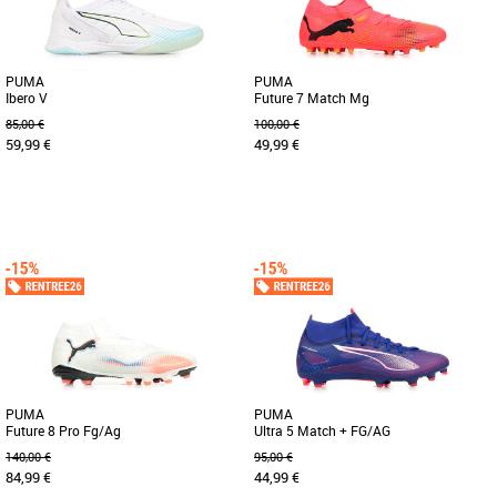
PUMA
PUMA
Ibero V
Future 7 Match Mg
85,00 €
100,00 €
59,99 €
49,99 €
41
42
42.5
43
44
45
46
47
44
Chaussures football homme
Chaussures football homme
La IBERO redéfinit l'agilité et le confort :
Meneurs de jeu, entrez dans le FUTUR.
tu domines le terrain et tu contrôles le
La nouvelle conception à la tige
jeu à chaque [...]
combine un PWRTAPE au soutien [...]
PUMA
PUMA
Future 8 Pro Fg/Ag
Ultra 5 Match + FG/AG
140,00 €
95,00 €
84,99 €
44,99 €