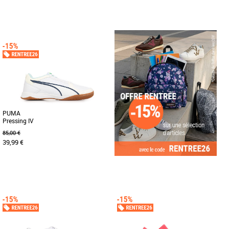
42
44
45
42
43
44
44.5
45
46
Chaussures football homme
Chaussures football homme
Les PUMA Future 8 Ultimate Ag sont
Découvrez les PUMA Attacanto Fg/Ag,
des chaussures de football conçues
des chaussures de football conçues
pour les joueurs adultes recherchant [...]
pour offrir performance et confort [...]
PUMA
Pressing IV
85,00 €
39,99 €
41
42
42.5
43
44
45
46
Chaussures football homme
Booste ton jeu en futsal avec ces
chaussures haute performance.
Conçues pour la vitesse et l'agilité, [...]