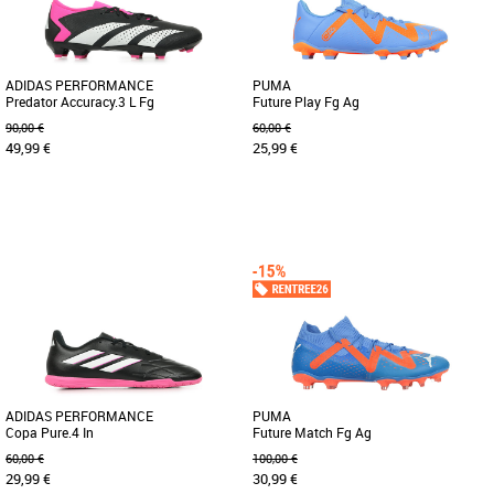
ADIDAS PERFORMANCE
PUMA
Predator Accuracy.3 L Fg
Future Play Fg Ag
90,00 €
60,00 €
49,99 €
25,99 €
42 2/3
44 2/3
46
46 2/3
44.5
Chaussures football homme
Chaussures football homme
VISE AVEC PRÉCISION AVEC CETTE
Cette paire de chaussures FG/AG est
CHAUSSURE BASSE CONÇUE EN
faite pour jouer sur les terrains naturels
PARTIE À BASE DE MATÉRIAUX
et synthétiques. Plus [...]
RECYCLÉS. Contrôle [...]
ADIDAS PERFORMANCE
PUMA
Copa Pure.4 In
Future Match Fg Ag
60,00 €
100,00 €
29,99 €
30,99 €