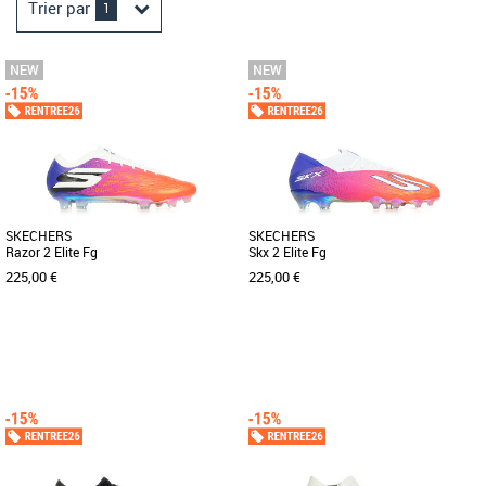
Trier par
1
SKECHERS
SKECHERS
Razor 2 Elite Fg
Skx 2 Elite Fg
225,00 €
225,00 €
42
42.5
43
44
44.5
45
42
42.5
43
44
44.5
45
Chaussures football homme
Chaussures football homme
Découvrez les Skechers Razor 2 Elite
Les Skechers Skx 2 Elite Fg sont des
Fg, des chaussures de football conçues
chaussures de football spécialement
pour les joueurs exigeants [...]
conçues pour répondre aux [...]