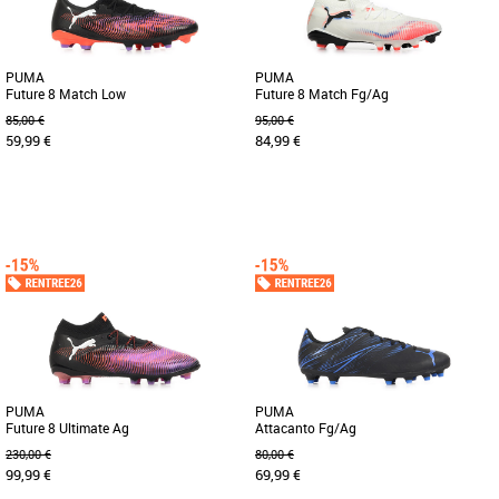
PUMA
PUMA
Future 8 Match Low
Future 8 Match Fg/Ag
85,00 €
95,00 €
59,99 €
84,99 €
42
43
44
45
46
42
42.5
43
44
44.5
45
46
Chaussures football homme
Chaussures football homme
Découvrez les PUMA Future 8 Match
Avis aux meneurs de jeu ! La FUTURE 8
Low, des chaussures de football
MATCH invite à exprimer sa créativité.
conçues pour les joueurs adultes [...]
La tige en mesh souple [...]
PUMA
PUMA
Future 8 Ultimate Ag
Attacanto Fg/Ag
230,00 €
80,00 €
99,99 €
69,99 €