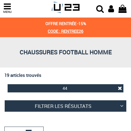
Trier par
MENU
Derniers arrivages
OFFRE RENTRÉE -15%
Prix croissant
CODE : RENTREE26
Prix décroissant
CHAUSSURES FOOTBALL HOMME
Meilleures remises
19 articles trouvés
44
FILTRER LES RÉSULTATS