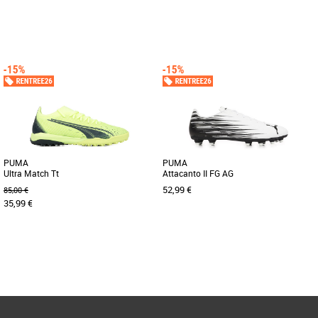
44 2/3
44.5
Chaussures football homme
Chaussures football homme
Rappelle-toi pourquoi on l'appelle le
Le FUTUR est de retour. La construction
beau jeu. La Copa Pure adidas est faite
mid-cut repensée allie ajustement et
pour le football avec [...]
agilité pour que vous [...]
PUMA
PUMA
Ultra Match Tt
Attacanto II FG AG
52,99 €
85,00 €
35,99 €
44.5
44
Page
1
/ 1
Chaussures football homme
Chaussures football homme
Enfilez cette paire d'ULTRA Match et
Découvrez les PUMA Attacanto II FG
faites parler la magie en transformant
AG, des chaussures de football conçues
chaque ballon en or. La [...]
pour offrir performance et [...]