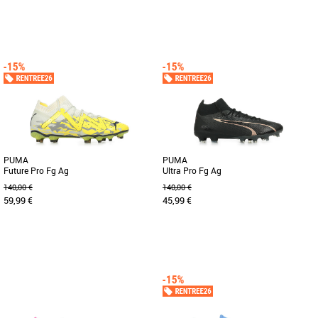
42
43
44
45
46
42.5
44
44.5
45
Chaussures football homme
Chaussures football homme
Conçues pour les joueurs qui font la
A quel point l'ULTRA 5 MATCH+ est-elle
différence, ces chaussures de football
rapide ? Avant de l’essayer, on te
sont vraiment incomparables. [...]
conseille d’attacher [...]
PUMA
PUMA
Future Pro Fg Ag
Ultra Pro Fg Ag
140,00 €
140,00 €
59,99 €
45,99 €
44
41
42
42.5
44
Chaussures football homme
Chaussures football homme
Avis à tous les meneurs de jeu. Inspirée
La Ultra Pro FG/AG est la chaussure de
du jeu de Neymar Jr, voici la nouvelle
choix pour les joueurs en quête de
FUTURE PRO. Avec [...]
vitesse et d'accélération [...]