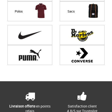
Polos
Sacs
Page
1
/ 0
Livraison offerte
en points
Satisfaction client
relais
4.8/5 sur Trustpilot