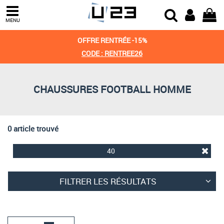
Trier par
MENU
Derniers arrivages
OFFRE RENTRÉE -15%
Prix croissant
CODE : RENTREE26
Prix décroissant
CHAUSSURES FOOTBALL HOMME
Meilleures remises
0 article trouvé
40
FILTRER LES RÉSULTATS