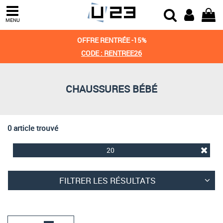
Trier par
MENU
Derniers arrivages
OFFRE RENTRÉE -15%
Prix croissant
CODE : RENTREE26
Prix décroissant
CHAUSSURES BÉBÉ
Meilleures remises
0 article trouvé
20
FILTRER LES RÉSULTATS