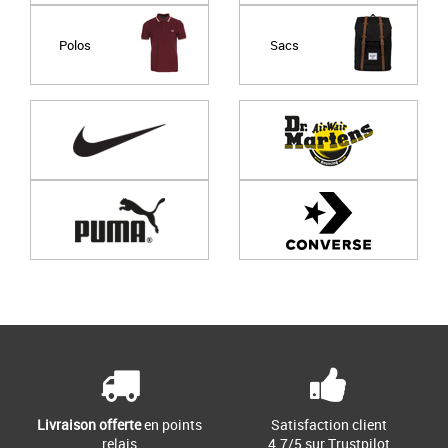
Polos
Sacs
Page
1
/ 0
Livraison offerte
en points
Satisfaction client
relais
4.7/5 sur Trustpilot